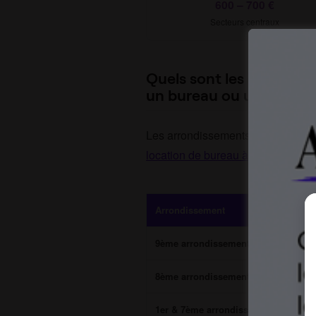
600 – 700 €
Secteurs centraux
Quels sont les arrondis
un bureau ou un coworki
Les arrondissements centraux et d’
location de bureau à Paris
. En têt
Arrondissement
9ème arrondissement
8ème arrondissement
1er & 7ème arrondissements