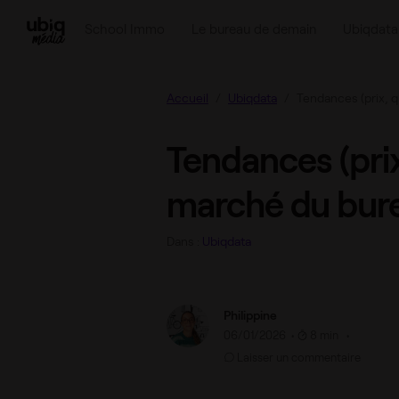
Tendances (prix, quartiers) du marché du burea
School Immo
Le bureau de demain
Ubiqdata
Accueil
Ubiqdata
Tendances (prix, q
Tendances (prix
marché du bure
Dans :
Ubiqdata
Philippine
06/01/2026
•
8 min •
Laisser un commentaire