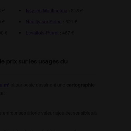
 €
Issy-les-Moulineaux
:
318 €
 €
Neuilly-sur-Seine
:
621 €
0 €
Levallois-Perret
:
467 €
de prix sur les usages du
au m
²
et par poste dessinent une
cartographie
ls
:
s entreprises à forte valeur ajoutée, sensibles à