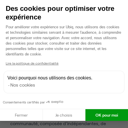
Les formules varient : abonnement mensuel, pass à la
Des cookies pour optimiser votre
journée ou location d’espaces à l’heure, comme une
salle
expérience
de coworking à Paris
pour un usage ponctuel. Pour celles
Plateforme de Gestion du Consentem
Pour améliorer votre expérience sur Ubiq, nous utilisons des cookies
qui souhaitent
obtenir une surface plus grande dans un
et technologies similaires servant à mesurer l'audience, à comprendre
coworking
, ces espaces s’adaptent souvent à la taille de
et personnaliser votre navigation. Avec votre accord, nous utilisons
l’équipe et à l’évolution du projet.
des cookies pour stocker, consulter et traiter des données
personnelles telles que votre visite sur ce site internet, et les
Axeptio consent
identifiants de cookie.
Où trouver un coworking
Lire la politique de confidentialité
féminin à Paris ?
Voici pourquoi nous utilisons des cookies.
Nos cookies
La Patronnerie – Paris 11ᵉ
: ouvert en 2017, ce lieu est
considéré comme le premier espace de coworking
féministe en France. On y trouve un open space
Consentements certifiés par
chaleureux, des bureaux partagés, une cuisine
Fermer
Je choisis
OK pour moi
commune et un programme d’ateliers réguliers. La
communauté, composée d’indépendantes, de