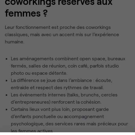
coworkings réservés aux
femmes ?
Leur fonctionnement est proche des coworkings
classiques, mais avec un accent mis sur l’expérience
humaine.
Les aménagements combinent open space, bureaux
fermés, salles de réunion, coin café, parfois studio
photo ou espace détente.
La différence se joue dans l’ambiance : écoute,
entraide et respect des rythmes de travail.
Les événements internes (talks, brunchs, cercles
d’entrepreneures) renforcent la cohésion.
Certains lieux vont plus loin, proposant garde
d’enfants ponctuelle ou accompagnement
psychologique, des services rares mais précieux pour
les femmes actives.