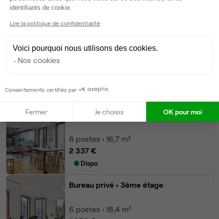
Axeptio consent
identifiants de cookie.
Modifier
Lire la politique de confidentialité
Autres bureaux de cet espace :
Bureau privé
• 3ème étage
Voici pourquoi nous utilisons des cookies.
Nos cookies
7
postes • 22,8 m²
2 159 €
Consentements certifiés par
Dispo
Fermer
Je choisis
OK pour moi
Bureau privé
• 3ème étage
6
postes • 16,7 m²
2 337 €
Dispo
Bureau privé
• 3ème étage
6
postes • 18,4 m²