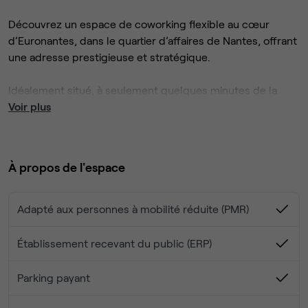
Découvrez un espace de coworking flexible au cœur
d’Euronantes, dans le quartier d’affaires de Nantes, offrant
une adresse prestigieuse et stratégique.
Idéalement situé, à seulement quelques minutes de la
gare et du centre-ville, cet espace moderne et lumineux
Voir plus
propose des bureaux ouverts, des postes de travail
ergonomiques ainsi que des salles de réunion
parfaitement équipées.
À propos de l'espace
Adapté aux personnes à mobilité réduite (PMR)
Établissement recevant du public (ERP)
Parking payant