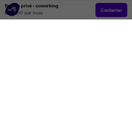
Bureau privé •
coworking
Contacter
527 €
HT par mois
Accueil
Rechercher
Connexion
Plus
Accueil
Coworking Nantes