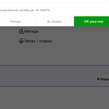
Climatisation
onsentements certifiés par
Espace d'attente
Espace détente
Fermer
Je choisis
OK pour moi
Ménage
Tables / chaises
Dispo