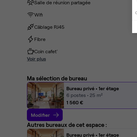
Salle de réunion partagée
C
Wifi
Câblage RJ45
Fibre
Coin cafet'
Voir plus
Ma sélection de bureau
Bureau privé
• 1er étage
6
postes • 25 m²
1 560 €
Modifier
Autres bureaux de cet espace :
Bureau privé
• 1er étage