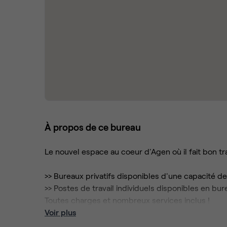
À propos de ce bureau
Le nouvel espace au coeur d'Agen où il fait bon trav
>> Bureaux privatifs disponibles d'une capacité de
>> Postes de travail individuels disponibles en bur
Toutes charges et nombreux services inclus !
Voir plus
L'ancienne Banque de France située en centre-ville