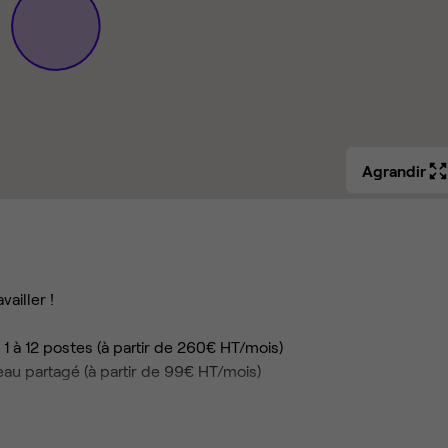
Agrandir
ailler !
 1 à 12 postes (à partir de 260€ HT/mois)
eau partagé (à partir de 99€ HT/mois)
 d'Agen transformée en un véritable lieu de vie pour travailler