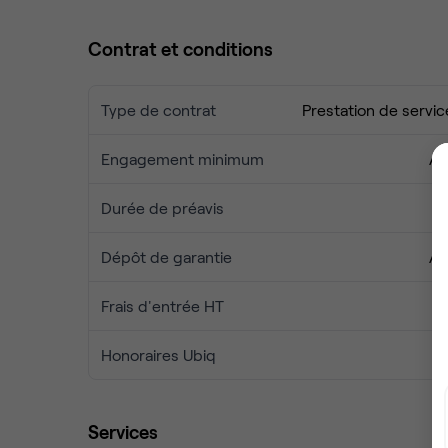
Contrat et conditions
Type de contrat
Prestation de servic
Engagement minimum
Au
Durée de préavis
1 
Dépôt de garantie
Au
Frais d'entrée HT
Honoraires Ubiq
Services