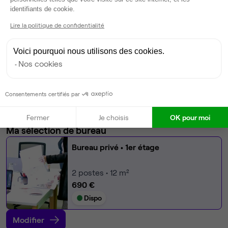
Axeptio consent
identifiants de cookie.
Fibre
Coin cafet'
Lire la politique de confidentialité
Climatisation
Ménage
Voici pourquoi nous utilisons des cookies.
Tables / chaises
Nos cookies
Imprimante
Scanner
Consentements certifiés par
Voir plus
Fermer
Je choisis
OK pour moi
Ma sélection de bureau
Bureau privé
• 1er étage
2
postes • 12 m²
690 €
Dispo
Modifier