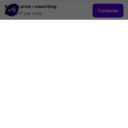
Bureau privé •
coworking
Contacter
690 €
HT par mois
Accueil
Rechercher
Connexion
Plus
Accueil
Coworking Sisteron