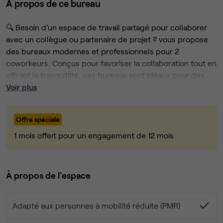
À propos de ce bureau
🔍 Besoin d’un espace de travail partagé pour collaborer
avec un collègue ou partenaire de projet ? vous propose
des bureaux modernes et professionnels pour 2
coworkeurs. Conçus pour favoriser la collaboration tout en
offrant la tranquillité, ces bureaux sont idéaux pour des
coworkers travaillant en tandem !
🛋️ Caractéristiques des bureaux pour 2 coworkeurs :
Voir plus
Bureaux fermés pour un espace calme et privé 🔒
Mobilier ergonomique avec chaise pour chaque
Offre spéciale
coworker et 2 chaises visiteurs pour accueillir clients
1 mois offert pour un engagement de 12 mois
ou partenaires 💼
Connexion fibre optique haut débit pour des
performances optimales ⚡
🎯 Services inclus :
À propos de l'espace
Prises électriques et connectiques pour vos
équipements professionnels 🔌
Accès à une cuisine équipée (réfrigérateur, micro-
Adapté aux personnes à mobilité réduite (PMR)
ondes, machine à café) ☕
Salle de pause pour se détendre ou échanger avec