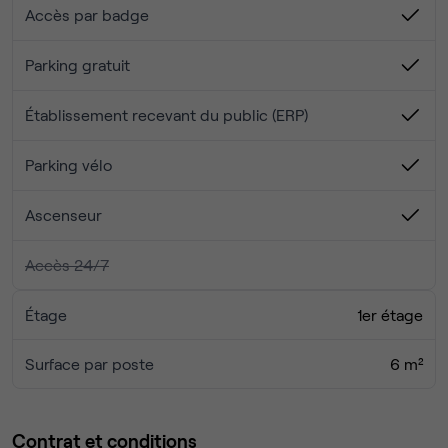
Accès par badge
d’autres professionnels 🛋️
Salles de réunion disponibles sur demande pour vos
rendez-vous 📅
Parking gratuit
🌟 Pourquoi nous choisir ?
Parking gratuit pour membres et visiteurs 🚗
Établissement recevant du public (ERP)
Espace propice à la collaboration tout en offrant la
tranquillité nécessaire à la concentration 🤝
Parking vélo
Flexibilité : Louez à la journée, à la semaine ou au
mois selon vos besoins 📆
Ascenseur
Emplacement central à Sisteron, avec commerces et
services à proximité 🏙️
Accès 24/7
Étage
1er étage
Surface par poste
6 m²
Contrat et conditions