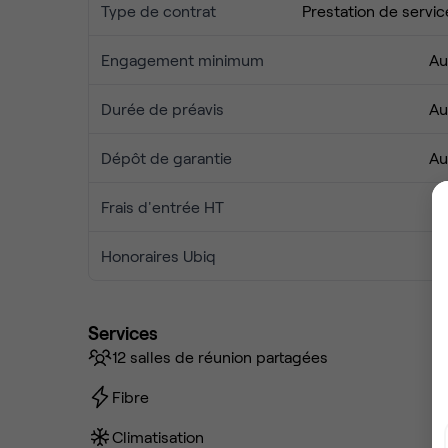
Type de contrat
Prestation de servic
Engagement minimum
Au
Durée de préavis
Au
Dépôt de garantie
Au
Frais d'entrée HT
Honoraires Ubiq
Services
12 salles de réunion partagées
Fibre
Climatisation