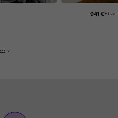
941 €
HT par 
ices