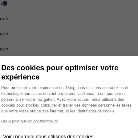
e
cun
cun
cun
0 €
Des cookies pour optimiser votre
expérience
0 €
Plateforme de Gestion du Consentemen
Pour améliorer votre expérience sur Ubiq, nous utilisons des cookies et
technologies similaires servant à mesurer l'audience, à comprendre et
personnaliser votre navigation. Avec votre accord, nous utilisons des
cookies pour stocker, consulter et traiter des données personnelles telles
Casier fermé
que votre visite sur ce site internet, et les identifiants de cookie.
Axeptio consent
Lire la politique de confidentialité
Photocopieur
Imprimante
Voici pourquoi nous utilisons des cookies.