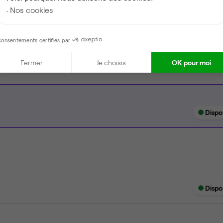
Nos cookies
Espace détente
Scanner
onsentements certifiés par
Fermer
Je choisis
OK pour moi
Dispo
Dispo