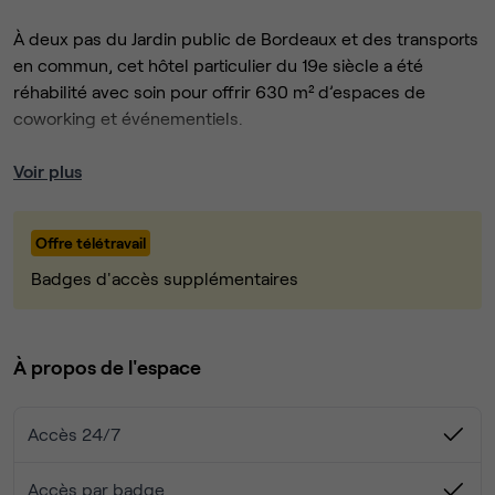
À deux pas du Jardin public de Bordeaux et des transports
en commun, cet hôtel particulier du 19e siècle a été
réhabilité avec soin pour offrir 630 m² d’espaces de
coworking et événementiels.
Bureaux privés ou à partager, espaces de réunion,
Voir plus
terrasses : le lieu offre une architecture remarquable, de
la lumière naturelle et une atmosphère calme, dans l’un
Offre télétravail
des meilleurs quartiers de Bordeaux.
Badges d'accès supplémentaires
Rejoindre l'écosystème Héméra c'est :
✓ Contrats souples et flexibles
✓ Services inclus (espaces de réunion, impressions,
À propos de l'espace
charges, entretien)
✓ Mobilier et rangements fournis
Accès 24/7
✓ Lumière naturelle (fenêtres dans tous les bureaux)
✓ Préavis d'un mois seulement
✓ Forfait domiciliation d'entreprise dès 39 € HT/mois
Accès par badge