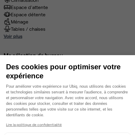
Espace d'attente
Espace détente
Ménage
Tables / chaises
Voir plus
Ma sélection de bureau
Bureau privé
• 1er étage
Des cookies pour optimiser votre
expérience
5
postes • 24 m²
Plateforme de Gestion du Consentem
Pour améliorer votre expérience sur Ubiq, nous utilisons des cookies
2 250 €
et technologies similaires servant à mesurer l'audience, à comprendre
Dispo
et personnaliser votre navigation. Avec votre accord, nous utilisons
des cookies pour stocker, consulter et traiter des données
Modifier
personnelles telles que votre visite sur ce site internet, et les
Axeptio consent
identifiants de cookie.
Autres bureaux de cet espace :
Lire la politique de confidentialité
Bureau privé
• 1er étage