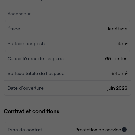
✓ À proximité : Jardin public de Bordeaux, Halle Héméra,
commerces, transports en commun (tramway, bus, vélo)
Ascenseur
✓ Communauté de coworkers et animations régulières
Étage
1er étage
Surface par poste
4 m²
Capacité max de l'espace
65 postes
Surface totale de l'espace
640 m²
Date d'ouverture
juin 2023
Contrat et conditions
Type de contrat
Prestation de service