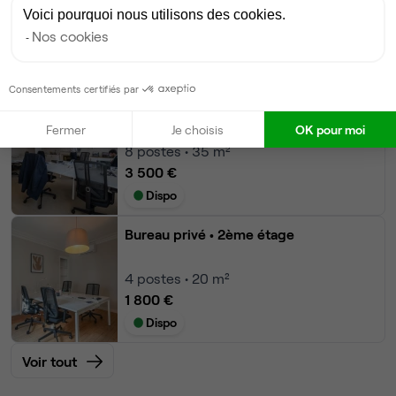
Voici pourquoi nous utilisons des cookies.
10
postes • 39 m²
Nos cookies
4 500 €
Dispo
Consentements certifiés par
Bureau privé
• 2ème étage
Fermer
Je choisis
OK pour moi
8
postes • 35 m²
3 500 €
Dispo
Bureau privé
• 2ème étage
4
postes • 20 m²
1 800 €
Dispo
Voir tout