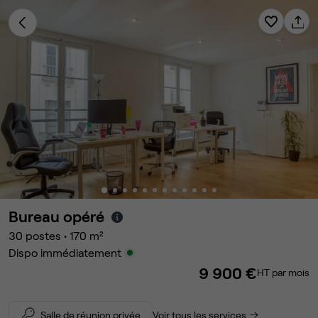
Bureau opéré
30
postes
•
170
m²
Dispo immédiatement
9 900 €
HT par mois
Salle de réunion privée
Voir tous les services