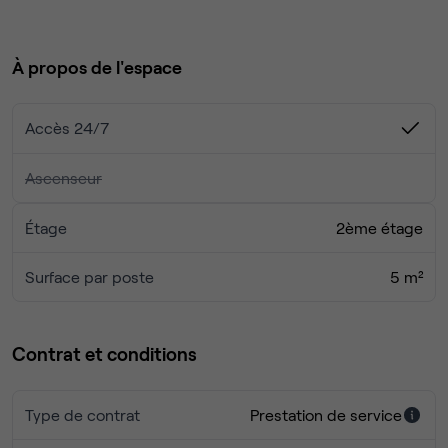
L'espace est très agréable et situé à proximité de
nombreux commerces et restaurants.
À propos de l'espace
Le prix est de 9 900€ en prestation de services (charges
comprises).
Accès 24/7
Nous souhaitons un engagement minimum de 12 mois.
Ascenseur
Contactez nous pour en savoir plus ou venir visiter :)
Étage
2ème étage
Surface par poste
5 m²
Contrat et conditions
Type de contrat
Prestation de service