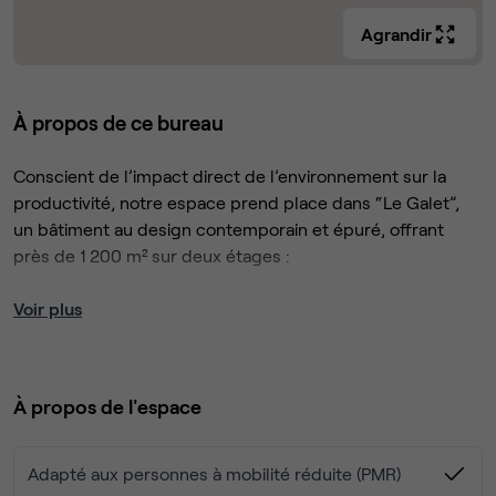
Agrandir
À propos de ce bureau
Conscient de l’impact direct de l’environnement sur la
productivité, notre espace prend place dans “Le Galet”,
un bâtiment au design contemporain et épuré, offrant
près de 1 200 m² sur deux étages :
27 bureaux privatifs de 11 à 61 m²
Voir plus
2 salles de réunion (26 et 48 m²)
À propos de l'espace
30 postes de coworking
Service de domiciliation
Adapté aux personnes à mobilité réduite (PMR)