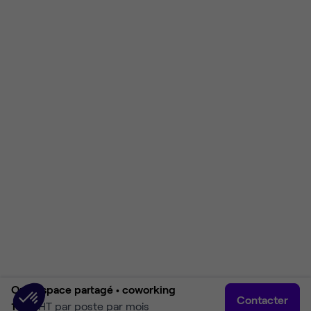
Open space partagé •
coworking
Contacter
179 €
HT par poste par mois
Accueil
Rechercher
Connexion