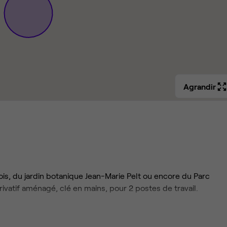
Agrandir
s, du jardin botanique Jean-Marie Pelt ou encore du Parc
ivatif aménagé, clé en mains, pour 2 postes de travail.
haut débit et filaire, chauffage, climatisation, espace détente