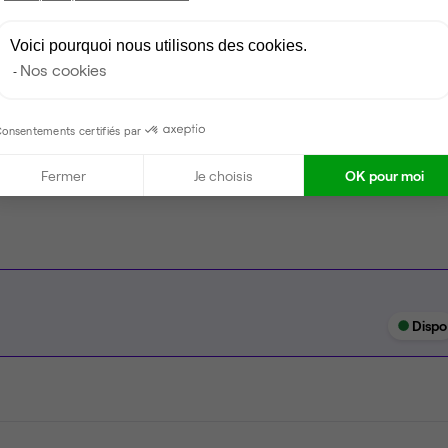
Climatisation
Voici pourquoi nous utilisons des cookies.
Espace d'attente
Nos cookies
Espace détente
Ménage
onsentements certifiés par
Tables / chaises
Fermer
Je choisis
OK pour moi
Dispo