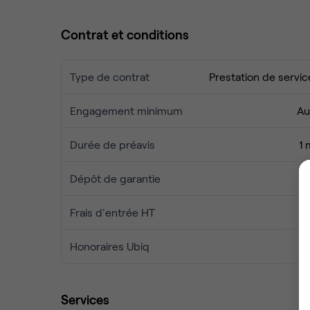
Contrat et conditions
Type de contrat
Prestation de servic
Engagement minimum
Au
Durée de préavis
1 
Dépôt de garantie
1 
Frais d'entrée HT
Honoraires Ubiq
Services