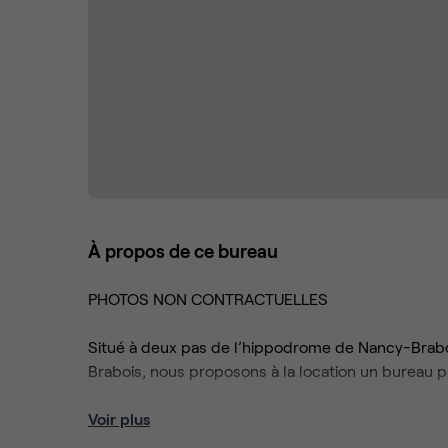
À propos de ce bureau
PHOTOS NON CONTRACTUELLES
Situé à deux pas de l’hippodrome de Nancy-Braboi
Brabois, nous proposons à la location un bureau pr
Forfait mensuel de 801 € HT tout compris (Internet 
Voir plus
copie, café, accueil).