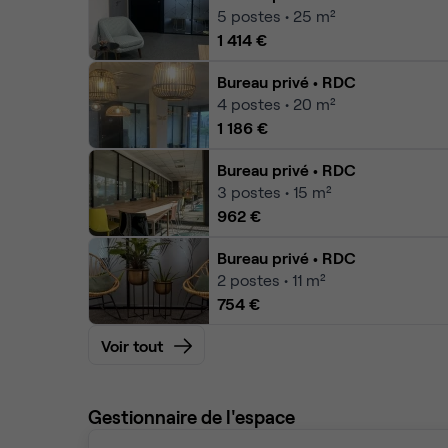
5
postes • 25 m²
1 414 €
Bureau privé
• RDC
4
postes • 20 m²
1 186 €
Bureau privé
• RDC
3
postes • 15 m²
962 €
Bureau privé
• RDC
2
postes • 11 m²
754 €
Voir tout
Gestionnaire de l'espace