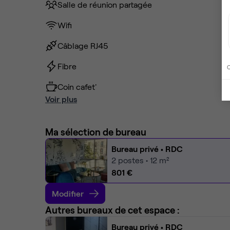
Salle de réunion partagée
Wifi
Câblage RJ45
Fibre
C
Coin cafet'
Voir plus
Ma sélection de bureau
Bureau privé
• RDC
2
postes • 12 m²
801 €
Modifier
Autres bureaux de cet espace :
Bureau privé
• RDC