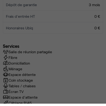
Dépôt de garantie
3 mois
Frais d'entrée HT
0 €
Honoraires Ubiq
0 €
Services
Salle de réunion partagée
Fibre
Domiciliation
Ménage
Espace détente
Coin stockage
Tables / chaises
Écran TV
Espace d'attente
Câblage RJ45