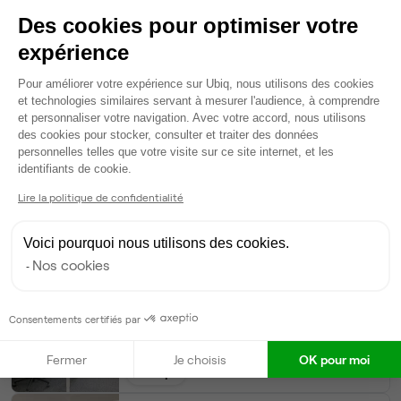
Voir plus
Des cookies pour optimiser votre
expérience
Ma sélection de bureau
Plateforme de Gestion du Consentem
Pour améliorer votre expérience sur Ubiq, nous utilisons des cookies
Bureau privé
• 1er étage
et technologies similaires servant à mesurer l'audience, à comprendre
et personnaliser votre navigation. Avec votre accord, nous utilisons
des cookies pour stocker, consulter et traiter des données
5
postes • 20 m²
personnelles telles que votre visite sur ce site internet, et les
1 398 €
Axeptio consent
identifiants de cookie.
Dispo
Lire la politique de confidentialité
Modifier
Voici pourquoi nous utilisons des cookies.
Autres bureaux de cet espace :
Nos cookies
Bureau privé
• 1er étage
Consentements certifiés par
20
postes • 80 m²
5 590 €
Fermer
Je choisis
OK pour moi
Dispo