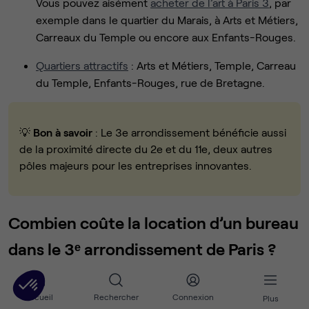
Vous pouvez aisément
acheter de l’art à Paris 3
, par
exemple dans le quartier du Marais, à Arts et Métiers,
Carreaux du Temple ou encore aux Enfants-Rouges.
Quartiers attractifs
: Arts et Métiers, Temple, Carreau
du Temple, Enfants-Rouges, rue de Bretagne.
💡
Bon à savoir
: Le 3e arrondissement bénéficie aussi
de la proximité directe du 2e et du 11e, deux autres
pôles majeurs pour les entreprises innovantes.
Combien coûte la location d’un bureau
dans le 3ᵉ arrondissement de Paris ?
Le 3e arrondissement est un secteur central avec une
Accueil
Rechercher
Connexion
Plus
large palette d’options, allant du poste nomade en