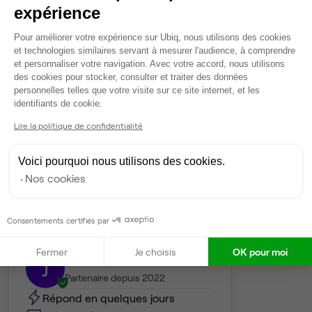
expérience
Plateforme de Gestion du Consentem
Engagement minimum
Aucun
Pour améliorer votre expérience sur Ubiq, nous utilisons des cookies
et technologies similaires servant à mesurer l'audience, à comprendre
et personnaliser votre navigation. Avec votre accord, nous utilisons
Durée de préavis
2 mois
des cookies pour stocker, consulter et traiter des données
personnelles telles que votre visite sur ce site internet, et les
Axeptio consent
Dépôt de garantie
Aucun
identifiants de cookie.
Lire la politique de confidentialité
Frais d'entrée HT
0 €
Voici pourquoi nous utilisons des cookies.
Honoraires Ubiq
0 €
Nos cookies
Gestionnaire de l'espace
Consentements certifiés par
Fermer
Je choisis
OK pour moi
Johan
J
Partenaire depuis 2022
Répond en quelques jours