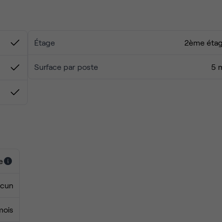
nomiques, salles de réunion équipées
e, eau
Étage
2ème éta
 lounge, phone booths
space
Surface par poste
5 
s renouvelables)
e
cun
mois