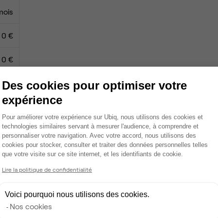
mois
0 €
0 €
Des cookies pour optimiser votre
expérience
Espace détente
Plateforme de Gestion du Consentemen
Pour améliorer votre expérience sur Ubiq, nous utilisons des cookies et
technologies similaires servant à mesurer l'audience, à comprendre et
Tables / chaises
personnaliser votre navigation. Avec votre accord, nous utilisons des
cookies pour stocker, consulter et traiter des données personnelles telles
Câblage RJ45
que votre visite sur ce site internet, et les identifiants de cookie.
Axeptio consent
Wifi
Lire la politique de confidentialité
Salle de réunion partagée
Voici pourquoi nous utilisons des cookies.
Nos cookies