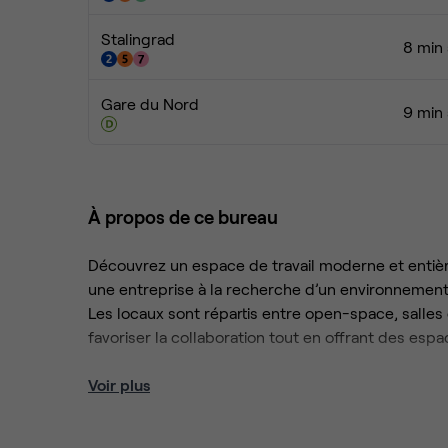
Stalingrad
8 min 
Gare du Nord
9 min 
À propos de ce bureau
Découvrez un espace de travail moderne et entiè
une entreprise à la recherche d’un environnement pr
Les locaux sont répartis entre open-space, salle
favoriser la collaboration tout en offrant des esp
Prestations incluses :
Voir plus
✅ Internet haut débit