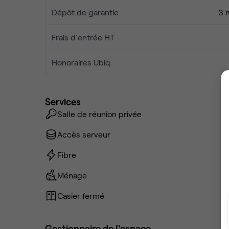
Dépôt de garantie
3 
Frais d'entrée HT
Honoraires Ubiq
Services
Salle de réunion privée
Accès serveur
Fibre
Ménage
Casier fermé
Gestionnaire de l'espace