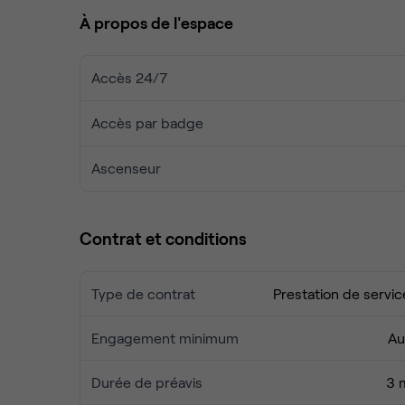
✅ Mobilier complet : bureaux, chaises ergo
À propos de l'espace
✅ Ménage quotidien
✅ Accès 24/7 sécurisé
✅ Charges comprises : électricité, chauffag
Accès 24/7
✅ Espaces communs : cuisine équipée, coin
Conditions :
✅ Maintenance et gestion technique de l’e
Accès par badge
Durée d’engagement : flexible (6, 12, 24 moi
Capacité d’accueil : jusqu’à 35 postes
Ascenseur
Contrat et conditions
Type de contrat
Prestation de servic
Engagement minimum
Au
Durée de préavis
3 