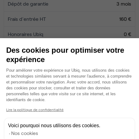
Dépôt de garantie
3 mois
Frais d'entrée HT
160 €
Honoraires Ubiq
0 €
Des cookies pour optimiser votre
Services
expérience
Salle de réunion partagée
Plateforme de Gestion du Consentem
Pour améliorer votre expérience sur Ubiq, nous utilisons des cookies
Salle de réunion privée
et technologies similaires servant à mesurer l'audience, à comprendre
Wifi
et personnaliser votre navigation. Avec votre accord, nous utilisons
Câblage RJ45
des cookies pour stocker, consulter et traiter des données
personnelles telles que votre visite sur ce site internet, et les
Fibre
Axeptio consent
identifiants de cookie.
Coin cafet'
Climatisation
Lire la politique de confidentialité
Espace d'attente
Espace détente
Voici pourquoi nous utilisons des cookies.
Ménage
Nos cookies