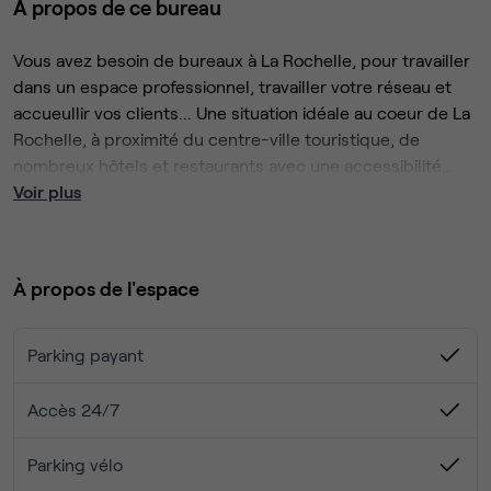
À propos de ce bureau
Vous avez besoin de bureaux à La Rochelle, pour travailler
dans un espace professionnel, travailler votre réseau et
accueullir vos clients... Une situation idéale au coeur de La
Rochelle, à proximité du centre-ville touristique, de
nombreux hôtels et restaurants avec une accessibilité
aisée en voiture, train ou avion.
Voir plus
En plus de votre propre bureau séparé, vous bénéficiez
des espaces communs proposés par l’espace de
coworking : cuisine, salon, coin café, terrasse/balcon,
À propos de l'espace
salles de réunion... Notre espace de coworking propose
des animations, des rencontres, des repas, des after-
works, des formations et favorise l’entraide et la
Parking payant
coopération. Des services complémentaires peuvent vous
La décoration de l'espace de coworking ainsi que des
être proposés : secrétariat, domiciliation d’entreprise,
bureaux privatifs engendre une ambiance chaleureuse et
Accès 24/7
intendance. Une ambiance unique, une décoration
conviviale où il fait bon travailler et recevoir ses
remarquable.
prospects/clients.
Parking vélo