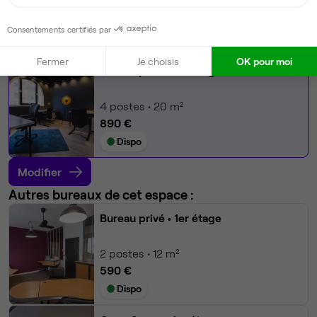
Voir plus
Consentements certifiés par
Ma sélection de bureau
Fermer
Je choisis
OK pour moi
Bureau privé
• 1er étage
4
postes • 20 m²
890 €
Dispo
Modifier
Autres bureaux de cet espace :
Bureau privé
• 1er étage
2
postes • 12 m²
590 €
Dispo