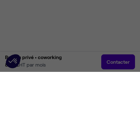
Bureau privé •
coworking
Contacter
890 €
HT par mois