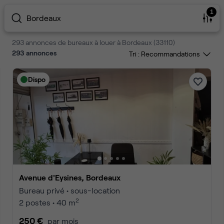
1
Bordeaux
293 annonces de bureaux à louer à Bordeaux (33110)
293
annonces
Tri :
Dispo
Avenue d'Eysines, Bordeaux
Bureau privé • sous-location
2
2 postes • 40 m
250 €
par mois