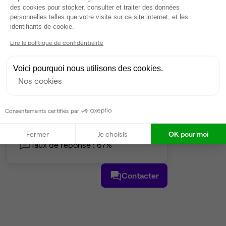
des cookies pour stocker, consulter et traiter des données
Climatisation
personnelles telles que votre visite sur ce site internet, et les
Espace d'attente
Axeptio consent
identifiants de cookie.
Ménage
Lire la politique de confidentialité
Voir plus
Voici pourquoi nous utilisons des cookies.
Gestionnaire de l'espace
Nos cookies
Stéphanie
Consentements certifiés par
Partenaire depuis 2017
Répond dans la journée
Fermer
Je choisis
OK pour moi
Taux de réponse : 67%
Contacter