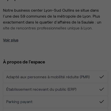
Notre business center Lyon-Sud Oullins se situe dans
l'une des 59 communes de la métropole de Lyon. Plus
exactement dans le quartier d'affaires de la Saulaie : un
site de rencontres professionnelles unique à Lyon.
Face à Gerland et à Confluence, à 5 min de la gare
Voir plus
d'Oullins et 10 minutes de la gare de Perrache, notre
centre d'affaires d'Oullins est facilement accessible en
métro, bus et voiture.
À propos de l'espace
Notre espace coworking à Lyon Sud-Oullins, comprend :
- Des postes flexibles (vous vous installez où vous le
Adapté aux personnes à mobilité réduite (PMR)
souhaitez)
- Mise à disposition d’écrans fixes pour un meilleur confort
Établissement recevant du public (ERP)
- Possibilité d’imprimer, de scanner …
- Accueil personnalisé
Parking payant
- Espace calme et convivial