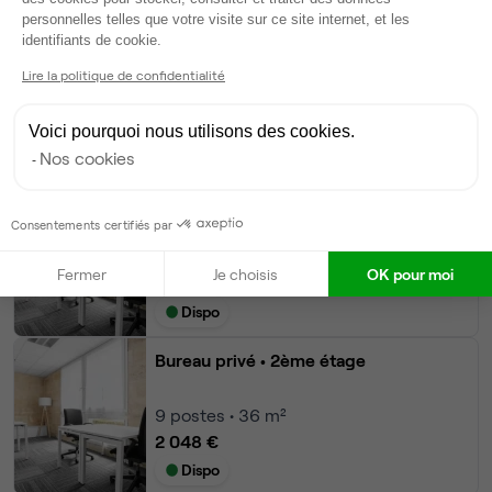
Autres bureaux de cet espace :
personnelles telles que votre visite sur ce site internet, et les
Axeptio consent
identifiants de cookie.
Bureau privé
• 1er étage
Lire la politique de confidentialité
15
postes • 60 m²
3 413 €
Voici pourquoi nous utilisons des cookies.
Dispo
Nos cookies
Bureau privé
• 1er étage
Consentements certifiés par
9
postes • 36 m²
Fermer
Je choisis
OK pour moi
2 048 €
Dispo
Bureau privé
• 2ème étage
9
postes • 36 m²
2 048 €
Dispo