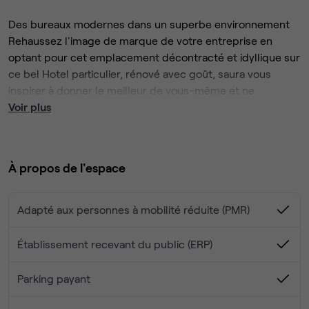
Des bureaux modernes dans un superbe environnement
Rehaussez l'image de marque de votre entreprise en
optant pour cet emplacement décontracté et idyllique sur
ce bel Hotel particulier, rénové avec goût, saura vous
inspirer à donner le meilleur de vous-même et ne
manquera pas d'impressionner vos clients.
Voir plus
Savourez le travail dans un cadre moderne au mobilier
haut de gamme et aux vues splendides sur les espaces
verts environnants.
À propos de l'espace
Regagnez aisément votre lieu de travail grâce à la
proximité du ring principal et à la gare de TGV voisine.
Enfin, sortez vous détendre avec vos invités dans l'un des
Adapté aux personnes à mobilité réduite (PMR)
restaurants et cafés populaires de ce quartier historique.
Établissement recevant du public (ERP)
Parking payant