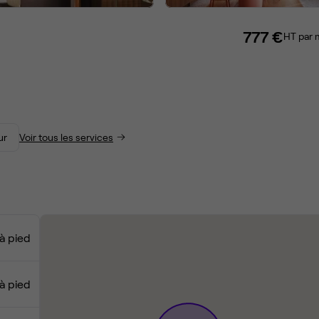
777 €
HT par 
ur
Voir tous les services
à pied
 à pied