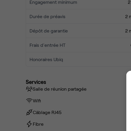
Engagement minimum
2
Durée de préavis
2 
Dépôt de garantie
2 
Frais d'entrée HT
Honoraires Ubiq
Services
Salle de réunion partagée
Wifi
Câblage RJ45
Fibre