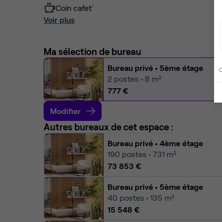
Coin cafet'
Voir plus
Ma sélection de bureau
Bureau privé
• 5ème étage
C
2
postes • 8 m²
777 €
Modifier
Autres bureaux de cet espace :
Bureau privé
• 4ème étage
190
postes • 731 m²
73 853 €
Bureau privé
• 5ème étage
40
postes • 135 m²
15 548 €