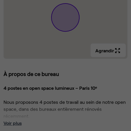
Agrandir
À propos de ce bureau
4 postes en open space lumineux – Paris 10ᵉ
Nous proposons 4 postes de travail au sein de notre open
space, dans des bureaux entièrement rénovés
récemment.
L'espace bénéficie d'une luminosité exceptionnelle grâce
Voir plus
à sa double exposition : d'un côté entièrement vitrée une