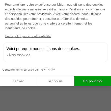
Voir tout
Plateforme de Gestion du Consentem
Pour améliorer votre expérience sur Ubiq, nous utilisons des cookies
et technologies similaires servant à mesurer l'audience, à comprendre
et personnaliser votre navigation. Avec votre accord, nous utilisons
Gestionnaire de l'espace
des cookies pour stocker, consulter et traiter des données
personnelles telles que votre visite sur ce site internet, et les
Axeptio consent
identifiants de cookie.
Vladimir
Lire la politique de confidentialité
Partenaire depuis 2022
Répond en quelques heures
Voici pourquoi nous utilisons des cookies.
Taux de réponse : 20%
Nos cookies
Locataires trouvés sur Ubiq : 39
Consentements certifiés par
Contacter
Fermer
Je choisis
OK pour moi