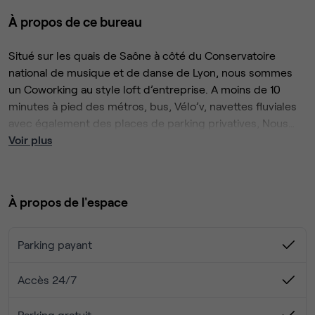
À propos de ce bureau
Situé sur les quais de Saône à côté du Conservatoire
national de musique et de danse de Lyon, nous sommes
un Coworking au style loft d’entreprise. A moins de 10
minutes à pied des métros, bus, Vélo’v, navettes fluviales
avec également des places de parking privatives, Nous
sommes un havre de confort et de calme pour travailler
Voir plus
et/ou faire travailler votre équipe avec des bureaux
équipés d’un à sept postes de travail loués toutes charges
et prestations comprises. Notre communauté est
À propos de l'espace
composée d’une trentaine d’entrepreneurs et de salariés.
Le tarif est de de 350 € HT/mois par poste de travail avec
1 mois de préavis.
Parking payant
Accès 24/7
Parking gratuit