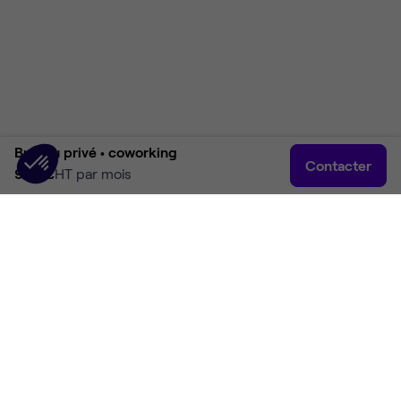
Bureau privé •
coworking
Contacter
900 €
HT par mois
Accueil
Rechercher
Connexion
Plus