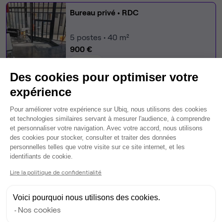
Bureau privé
• RDC
5
postes • 40 m²
900 €
Dispo
Des cookies pour optimiser votre
Modifier
expérience
Autre bureau de cet espace :
Plateforme de Gestion du Consentem
Pour améliorer votre expérience sur Ubiq, nous utilisons des cookies
Bureau privé
• RDC
et technologies similaires servant à mesurer l'audience, à comprendre
et personnaliser votre navigation. Avec votre accord, nous utilisons
des cookies pour stocker, consulter et traiter des données
2
postes • 20 m²
personnelles telles que votre visite sur ce site internet, et les
650 €
Axeptio consent
identifiants de cookie.
Dispo
Lire la politique de confidentialité
Voir tout
Voici pourquoi nous utilisons des cookies.
Nos cookies
Gestionnaire de l'espace