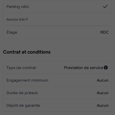
professionnelle unique, où la liberté d'usage et la diversité
Parking vélo
des espaces favorisent une ambiance de travail
exceptionnelle.
Accès 24/7
Étage
RDC
Contrat et conditions
Type de contrat
Prestation de service
Engagement minimum
Aucun
Durée de préavis
Aucun
Dépôt de garantie
Aucun