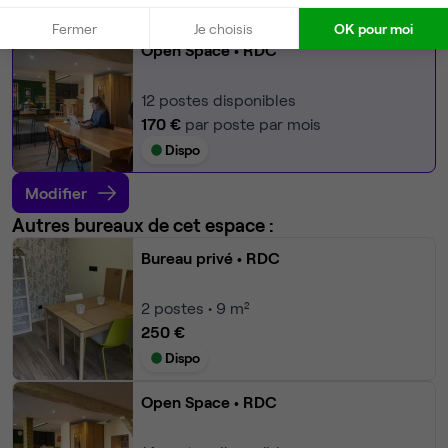
Ma sélection de bureau
Fermer
Je choisis
OK pour moi
Open Space
• RDC
12
postes disponibles
170 €
par poste par mois
Dispo
Modifier
Autres bureaux de cet espace :
Bureau privé
• RDC
2
postes • 9 m²
250 €
Dispo
Open Space
• RDC