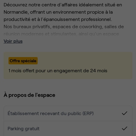
Découvrez notre centre d'affaires idéalement situé en
Normandie, offrant un environnement propice à la
productivité et à l'épanouissement professionnel.
Nos bureaux privatifs, espaces de coworking, salles de
réunion modernes et stimulantes, ainsi qu'un espace
dédié à la créativité et aux événements, sont conçus pour
Voir plus
répondre à vos besoins divers.
Profitez de la flexibilité totale dans notre lieu d'affaires,
Offre spéciale
favorisant la collaboration et encourageant la synergie
entre les entreprises locales.
1 mois offert pour un engagement de 24 mois
Que vous recherchiez un bureau privé pour une
concentration maximale, un espace de coworking pour
une dynamique collaborative, ou une salle de réunion pour
À propos de l'espace
des échanges fructueux, notre centre d';affaires s'adapte
à vos besoins spécifiques.
Établissement recevant du public (ERP)
Nous sommes fiers de rassembler et de catalyser toutes
les énergies collaboratives de notre communauté
entrepreneuriale.
Parking gratuit
Rejoignez-nous pour bénéficier d'une expérience