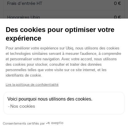
Frais d'entrée HT
0 €
Honoraires Ubiq
0 €
Des cookies pour optimiser votre
expérience
Services
Plateforme de Gestion du Consentem
Wifi
Pour améliorer votre expérience sur Ubiq, nous utilisons des cookies
Câblage RJ45
et technologies similaires servant à mesurer l'audience, à comprendre
et personnaliser votre navigation. Avec votre accord, nous utilisons
Fibre
des cookies pour stocker, consulter et traiter des données
Espace d'attente
personnelles telles que votre visite sur ce site internet, et les
Espace détente
Axeptio consent
identifiants de cookie.
Ménage
Lire la politique de confidentialité
Tables / chaises
Imprimante
Voici pourquoi nous utilisons des cookies.
Scanner
Nos cookies
Photocopieur
Voir plus
Consentements certifiés par