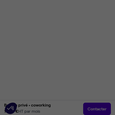
Bureau privé •
coworking
Contacter
1 040 €
HT par mois
Accueil
Rechercher
Connexion
Plus