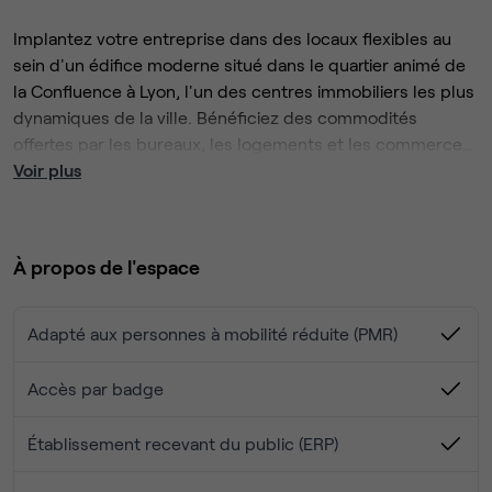
Implantez votre entreprise dans des locaux flexibles au
sein d'un édifice moderne situé dans le quartier animé de
la Confluence à Lyon, l'un des centres immobiliers les plus
dynamiques de la ville. Bénéficiez des commodités
offertes par les bureaux, les logements et les commerces
à proximité. L'accès est aisé via l'autoroute A7 ou en bus
Voir plus
depuis l'arrêt Casimir – Perier, situé à proximité. De plus,
l'aéroport international de Lyon-Saint-Exupéry, à
seulement 22 km, vous place dans une position
À propos de l'espace
stratégique pour saisir des opportunités commerciales à
l'échelle mondiale. Que vous ayez besoin d'un espace de
travail pour une heure ou que vous cherchiez un lieu pour
Adapté aux personnes à mobilité réduite (PMR)
vous installer à plus long terme, notre équipe est là pour
vous accompagner dans la croissance de votre entreprise.
Accès par badge
Établissement recevant du public (ERP)