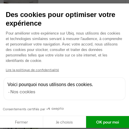
20
postes • 80 m²
Des cookies pour optimiser votre
4 394 €
expérience
Dispo
Plateforme de Gestion du Consentem
Pour améliorer votre expérience sur Ubiq, nous utilisons des cookies
Bureau privé
• 3ème étage
et technologies similaires servant à mesurer l'audience, à comprendre
et personnaliser votre navigation. Avec votre accord, nous utilisons
des cookies pour stocker, consulter et traiter des données
15
postes • 60 m²
personnelles telles que votre visite sur ce site internet, et les
Axeptio consent
3 296 €
identifiants de cookie.
Dispo
Lire la politique de confidentialité
Bureau privé
• 3ème étage
Voici pourquoi nous utilisons des cookies.
Nos cookies
10
postes • 40 m²
2 197 €
Dispo
Consentements certifiés par
Bureau privé
• 3ème étage
Fermer
Je choisis
OK pour moi