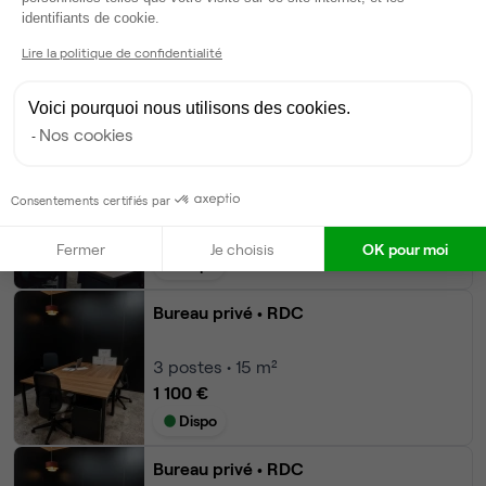
Axeptio consent
identifiants de cookie.
6
postes • 21 m²
Lire la politique de confidentialité
1 700 €
Voici pourquoi nous utilisons des cookies.
Dispo
Nos cookies
Bureau privé
• RDC
Consentements certifiés par
4
postes • 15 m²
1 200 €
Fermer
Je choisis
OK pour moi
Dispo
Bureau privé
• RDC
3
postes • 15 m²
1 100 €
Dispo
Bureau privé
• RDC