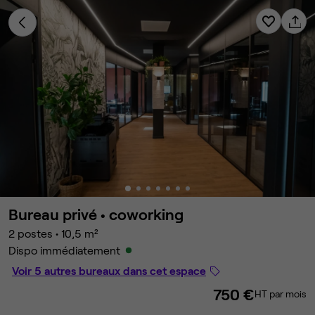
Bureau privé •
coworking
2 postes
•
10,5 m²
Dispo immédiatement
Voir 5 autres bureaux dans cet espace
750 €
HT par mois