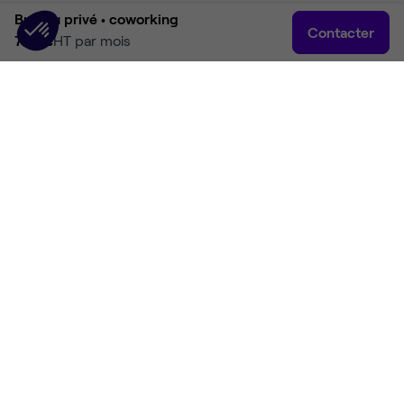
Bureau privé •
coworking
Contacter
750 €
HT par mois
Accueil
Rechercher
Connexion
Plus
Accueil
Coworking Eysines