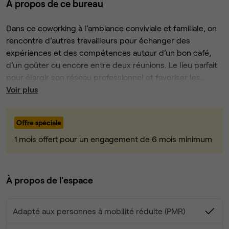
À propos de ce bureau
Dans ce coworking à l’ambiance conviviale et familiale, on
rencontre d’autres travailleurs pour échanger des
expériences et des compétences autour d’un bon café,
d’un goûter ou encore entre deux réunions. Le lieu parfait
pour élargir son réseau professionnel et favoriser les
interactions dans la bienveillance et le respect.
Voir plus
On y retrouve des équipements modernes et fonctionnels
: des bureaux partagés et privés, des salles de réunion
Offre spéciale
équipées, un open-space, un espace restauration sur
place.
1 mois offert pour un engagement de 6 mois minimum
Qu’importe le moment de la journée, ici la convivialité est la
priorité !
À propos de l'espace
Adapté aux personnes à mobilité réduite (PMR)