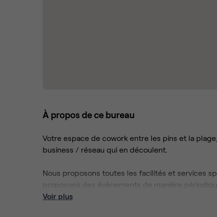
À propos de ce bureau
Votre espace de cowork entre les pins et la plage,
business / réseau qui en découlent.
Nous proposons toutes les facilités et services spé
proposons des évènements de manière périodique
Voir plus
** 1 mois offert pour tout contrat de 24 mois **