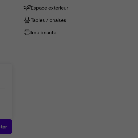
Espace extérieur
Tables / chaises
Imprimante
ter