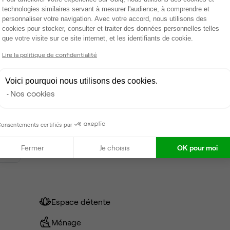
technologies similaires servant à mesurer l'audience, à comprendre et
personnaliser votre navigation. Avec votre accord, nous utilisons des
e
cookies pour stocker, consulter et traiter des données personnelles telles
que votre visite sur ce site internet, et les identifiants de cookie.
Axeptio consent
cun
Lire la politique de confidentialité
mois
Voici pourquoi nous utilisons des cookies.
Nos cookies
mois
0 €
onsentements certifiés par
Fermer
Je choisis
OK pour moi
0 €
Espace détente
Ménage