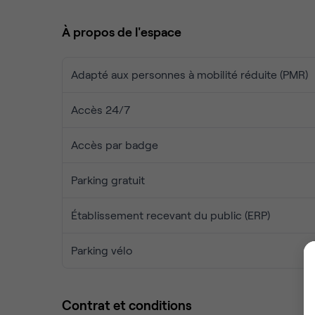
*** Offres sur mesure en fonctions de vos besoins
À propos de l'espace
**** Emplacement exceptionnel / à 2 pas des plag
Adapté aux personnes à mobilité réduite (PMR)
***** parking gratuit *****
Accès 24/7
Accès par badge
Parking gratuit
Établissement recevant du public (ERP)
Parking vélo
Contrat et conditions