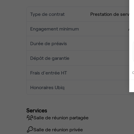
Type de contrat
Prestation de servic
Engagement minimum
Au
Durée de préavis
1 
Dépôt de garantie
1 
Frais d'entrée HT
C
Honoraires Ubiq
Services
Salle de réunion partagée
Salle de réunion privée