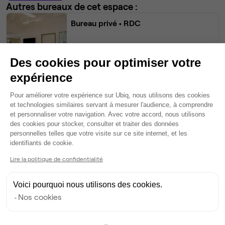
Autres bureaux de cet espace :
Bureau privé
• RDC
18
postes • 90 m²
4 797 €
Des cookies pour optimiser votre
Dispo
expérience
Plateforme de Gestion du Consentem
Bureau privé
• 1er étage
Pour améliorer votre expérience sur Ubiq, nous utilisons des cookies
et technologies similaires servant à mesurer l'audience, à comprendre
et personnaliser votre navigation. Avec votre accord, nous utilisons
15
postes • 75 m²
des cookies pour stocker, consulter et traiter des données
3 998 €
personnelles telles que votre visite sur ce site internet, et les
Axeptio consent
identifiants de cookie.
Dispo
Lire la politique de confidentialité
Bureau privé
• RDC
Voici pourquoi nous utilisons des cookies.
7
postes • 35 m²
Nos cookies
1 866 €
Dispo