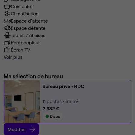
Coin cafet'
Climatisation
Espace d'attente
Espace détente
Tables / chaises
Photocopieur
Écran TV
Voir plus
Ma sélection de bureau
Bureau privé
• RDC
11
postes • 55 m²
2 932 €
Dispo
Modifier