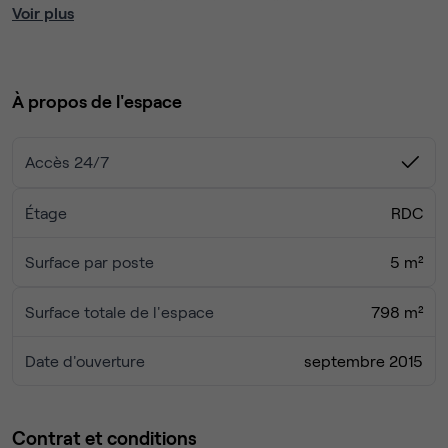
l'aéroport est aisément accessible, lui aussi.
Voir plus
Vos clients ne manqueront pas d'être impressionnés
par l'intérieur moderne de l'immeuble, avec ses
grandes fenêtres qui laissent filtrer une abondante
À propos de l'espace
lumière naturelle. S'ils doivent loger sur place,
réservez-leur une chambre dans l'hôtel tout proche,
idéalement situé sur la même propriété que le
Accès 24/7
centre d'affaires.
Étage
RDC
Surface par poste
5 m²
Surface totale de l'espace
798 m²
Date d'ouverture
septembre 2015
Contrat et conditions