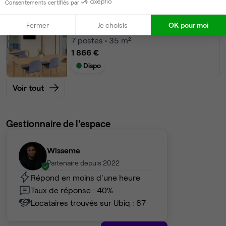
Consentements certifiés par
Bureau privé
• RDC
Fermer
Je choisis
OK pour moi
7
postes • 35 m²
1 866 €
Dispo
Voir tout
Gestionnaire de l'espace
Wisseme
Partenaire depuis 2022
Répond en moins d'une heure
Taux de réponse : 40%
Locataires trouvés sur Ubiq : 87