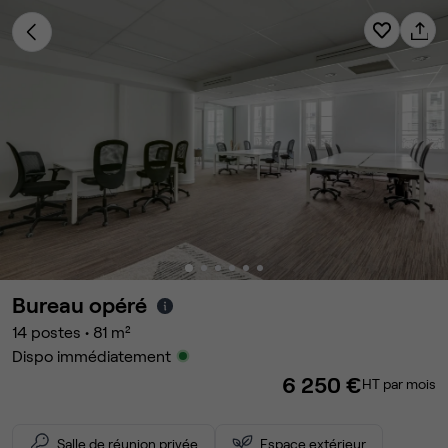
Bureau opéré
14
postes
•
81
m²
Dispo immédiatement
6 250 €
HT par mois
Salle de réunion privée
Espace extérieur