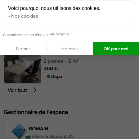
Bureau privé
• 2ème étage
Voici pourquoi nous utilisons des cookies.
Nos cookies
6
postes • 28 m²
990 €
Dispo
Consentements certifiés par
Bureau privé
• 2ème étage
Fermer
Je choisis
OK pour moi
2
postes • 12 m²
450 €
Dispo
Voir tout
Gestionnaire de l'espace
ROMAIN
Partenaire depuis 2023