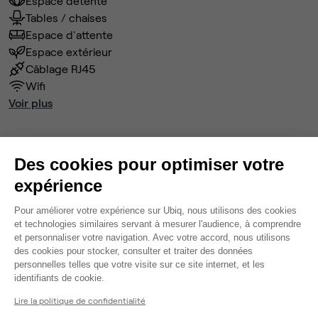
Espace détente
Tables / chaises
Espace d'attente
Espace extérieur
Câblage RJ45
Wifi
Voir plus
Ma sélection de bureau
Des cookies pour optimiser votre
Bureau privé
• 2ème étage
expérience
Plateforme de Gestion du Consentem
3
postes • 18 m²
Pour améliorer votre expérience sur Ubiq, nous utilisons des cookies
690 €
et technologies similaires servant à mesurer l'audience, à comprendre
et personnaliser votre navigation. Avec votre accord, nous utilisons
Dispo
des cookies pour stocker, consulter et traiter des données
personnelles telles que votre visite sur ce site internet, et les
Modifier
Axeptio consent
identifiants de cookie.
Autres bureaux de cet espace :
Lire la politique de confidentialité