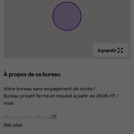
Agrandir
À propos de ce bureau
Votre bureau sans engagement de durée !
Bureau privatif fermé et meublé à partir de 450€ HT /
mois.
Fibre, parking offert 🚗🅿️,
Accès 24/24h 🙌,
Voir plus
Forfait tout compris, sans coûts cachés.