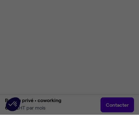
Bureau privé •
coworking
Contacter
690 €
HT par mois
Accueil
Rechercher
Connexion
Plus