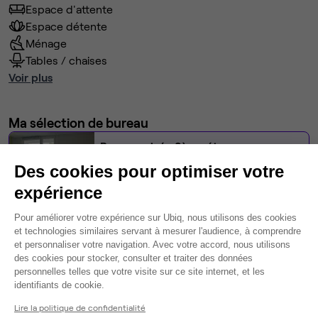
Espace d'attente
Espace détente
Ménage
Tables / chaises
Voir plus
Ma sélection de bureau
Bureau privé
• 2ème étage
Des cookies pour optimiser votre
10
postes • 30,8 m²
expérience
4 347 €
Plateforme de Gestion du Consentem
Dispo
Pour améliorer votre expérience sur Ubiq, nous utilisons des cookies
et technologies similaires servant à mesurer l'audience, à comprendre
et personnaliser votre navigation. Avec votre accord, nous utilisons
Modifier
des cookies pour stocker, consulter et traiter des données
Autres bureaux de cet espace :
personnelles telles que votre visite sur ce site internet, et les
Axeptio consent
identifiants de cookie.
Bureau privé
• 2ème étage
Lire la politique de confidentialité