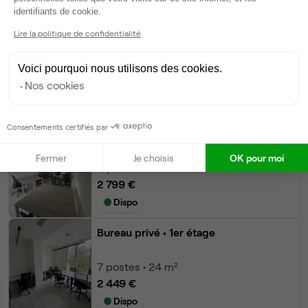
Axeptio consent
Autres bureaux de cet espace :
identifiants de cookie.
Bureau privé
• RDC
Lire la politique de confidentialité
8
postes • 32 m²
Voici pourquoi nous utilisons des cookies.
Nos cookies
2 799 €
Dispo
Consentements certifiés par
Bureau privé
• 2ème étage
Fermer
Je choisis
OK pour moi
8
postes • 19 m²
2 799 €
Dispo
Bureau privé
• 1er étage
7
postes • 24 m²
2 449 €
Dispo