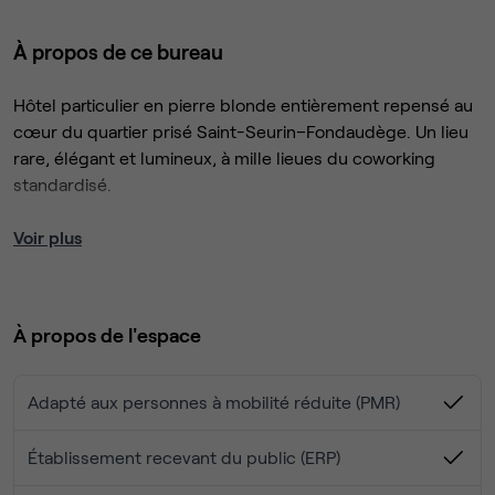
À propos de ce bureau
Hôtel particulier en pierre blonde entièrement repensé au
cœur du quartier prisé Saint-Seurin–Fondaudège. Un lieu
rare, élégant et lumineux, à mille lieues du coworking
standardisé.
Un jardin secret de 150 places
Voir plus
, véritable écrin de verdure
caché des bruits de la ville : pauses, déjeuners, afterworks
et événements clients dans un cadre unique en centre-
ville bordelais.
À propos de l'espace
Restaurant intégré –
Cuisine fait maison, bio et de saison.
Petit-déjeuner, déjeuner, pauses gourmandes et
Adapté aux personnes à mobilité réduite (PMR)
afterworks accessibles directement à tous les coworkers,
du lundi au vendredi. Offres traiteur sur mesure pour vos
Établissement recevant du public (ERP)
événements.