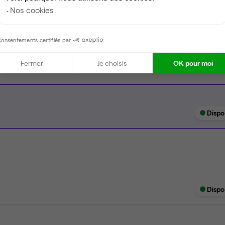
Nos cookies
Espace d'attente
Ménage
onsentements certifiés par
Fermer
Je choisis
OK pour moi
Dispo
Dispo