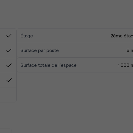
ssique, idéale pour PME, indépendants, professions libérales ou
Étage
2ème éta
fessionnel et dynamique.
Surface par poste
6 
s
et organiser une visite.
Surface totale de l'espace
1 000 