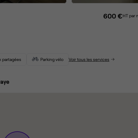
600 €
HT par 
 partagées
Parking vélo
Voir tous les services
raye