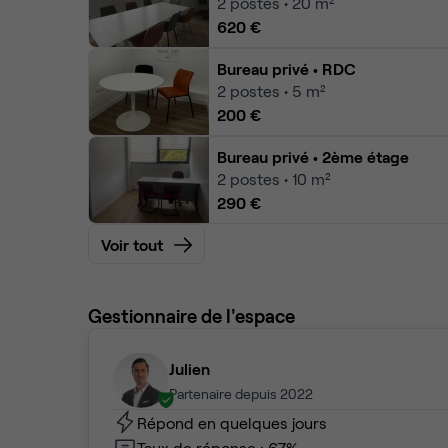
2
postes • 20 m²
620 €
Bureau privé
• RDC
2
postes • 5 m²
200 €
Bureau privé
• 2ème étage
2
postes • 10 m²
290 €
Voir tout
Gestionnaire de l'espace
Julien
Partenaire depuis 2022
Répond en quelques jours
Taux de réponse : 67%