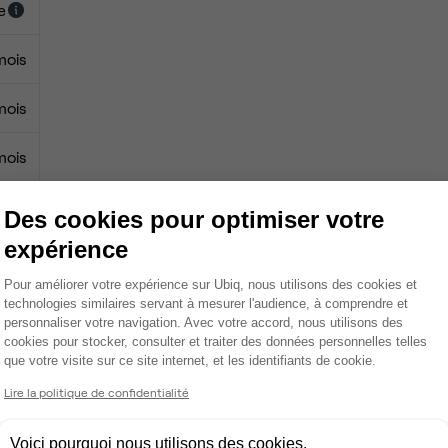
e
mois
mois
mois
0 €
Des cookies pour optimiser votre
expérience
0 €
Plateforme de Gestion du Consentemen
Pour améliorer votre expérience sur Ubiq, nous utilisons des cookies et
technologies similaires servant à mesurer l'audience, à comprendre et
personnaliser votre navigation. Avec votre accord, nous utilisons des
cookies pour stocker, consulter et traiter des données personnelles telles
Fibre
que votre visite sur ce site internet, et les identifiants de cookie.
Axeptio consent
Lire la politique de confidentialité
Coin cafet'
Climatisation
Voici pourquoi nous utilisons des cookies.