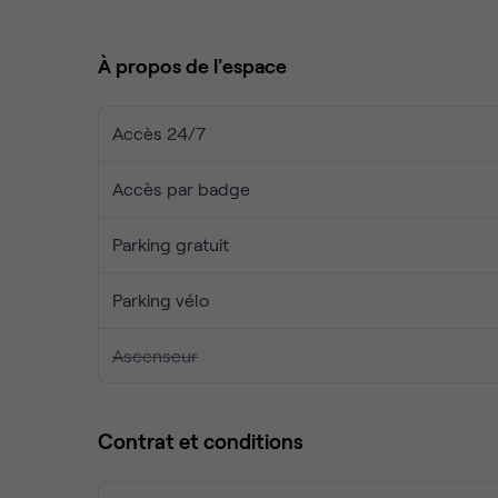
🔹
Accueil & réception du courrier
🔹
Espaces communs
: cafétéria, espaces détente
À propos de l'espace
🔹
Salles de réunion disponibles
🔹
Parking sur site
💼
Solution clé en main
, sans bail commercial cla
Accès 24/7
équipes projet.
📍 Accès rapide Orléans Est – environnement pro
Accès par badge
📞
Contactez-nous pour les tarifs et disponibilité
Parking gratuit
Parking vélo
Ascenseur
Contrat et conditions