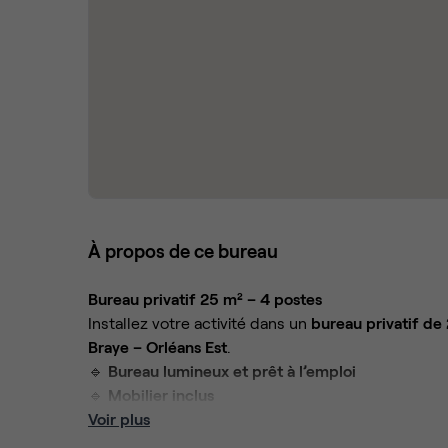
À propos de ce bureau
Bureau privatif 25 m² – 4 postes
Installez votre activité dans un
bureau privatif de
Braye – Orléans Est
.
🔹
Bureau lumineux et prêt à l’emploi
🔹
Mobilier inclus
🔹
Voir plus
Internet haut débit
🔹
Charges comprises
(eau, électricité, entretien)