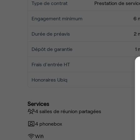
Type de contrat
Prestation de servic
Engagement minimum
6 
Durée de préavis
2 
Dépôt de garantie
1 
Frais d'entrée HT
Honoraires Ubiq
Services
4 salles de réunion partagées
4 phonebox
Wifi