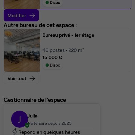
Dispo
Modifier
Autre bureau de cet espace :
Bureau privé
• 1er étage
40
postes • 220 m²
15 000 €
Dispo
Voir tout
Gestionnaire de l'espace
Julia
J
Partenaire depuis 2025
Répond en quelques heures