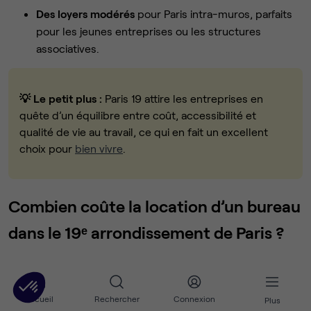
Des loyers modérés
pour Paris intra-muros, parfaits
pour les jeunes entreprises ou les structures
associatives.
💡 Le petit plus :
Paris 19 attire les entreprises en
quête d’un équilibre entre coût, accessibilité et
qualité de vie au travail, ce qui en fait un excellent
choix pour
bien vivre
.
Combien coûte la location d’un bureau
dans le 19ᵉ arrondissement de Paris ?
Type d’espace
Prix
Accueil
Rechercher
Connexion
Plus