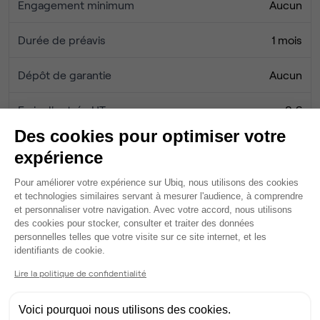
Engagement minimum
Aucun
Durée de préavis
1 mois
Dépôt de garantie
Aucun
Frais d'entrée HT
0 €
Des cookies pour optimiser votre
Honoraires Ubiq
0 €
expérience
Plateforme de Gestion du Consentem
Pour améliorer votre expérience sur Ubiq, nous utilisons des cookies
et technologies similaires servant à mesurer l'audience, à comprendre
Services
et personnaliser votre navigation. Avec votre accord, nous utilisons
Salle de réunion partagée
des cookies pour stocker, consulter et traiter des données
Salle de réunion privée
personnelles telles que votre visite sur ce site internet, et les
Axeptio consent
2 phonebox
identifiants de cookie.
Wifi
Lire la politique de confidentialité
Fibre
Coin cafet'
Voici pourquoi nous utilisons des cookies.
Climatisation