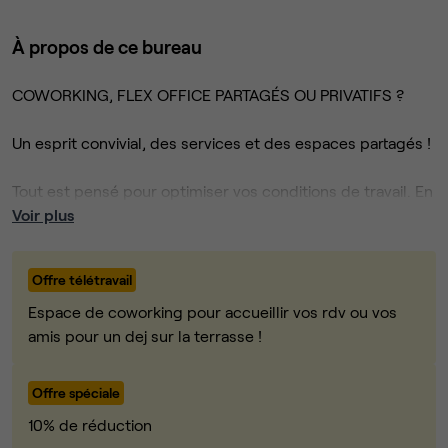
À propos de ce bureau
COWORKING, FLEX OFFICE PARTAGÉS OU PRIVATIFS ?
Un esprit convivial, des services et des espaces partagés !
Tout est pensé pour optimiser vos conditions de travail. En
coworking, en flex office partagé ou en flex office
Voir plus
privatif, vous trouverez des espaces dédiés aux conf calls,
aux réunions en visio, aux brainstormings improvisés…
Offre télétravail
Chaque salle de réunion dispose d’équipements dernière
Espace de coworking pour accueillir vos rdv ou vos
génération et un service d’impression à disposition.
amis pour un dej sur la terrasse !
Coworking, flex office l’art de travailler dans des espaces
Offre spéciale
flexibles
10% de réduction