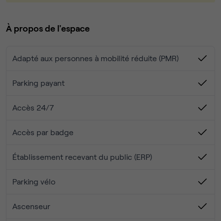
DES SERVICES DÉDIÉS
Pour faciliter votre quotidien :
À propos de l'espace
Domiciliation, service impression, casiers sécurisés, accès
Adapté aux personnes à mobilité réduite (PMR)
wifi,
parking sécurisé, bornes voiture électrique, laverie-
Parking payant
pressing
Accès 24/7
Pour se détendre, se rencontrer et partager :
Accès par badge
Espace sport et forme, studio audiovisuel, jardin & potager,
atelier cuisine , boulodrome, salle de projection, salle de
Établissement recevant du public (ERP)
gaming.
Parking vélo
Ascenseur