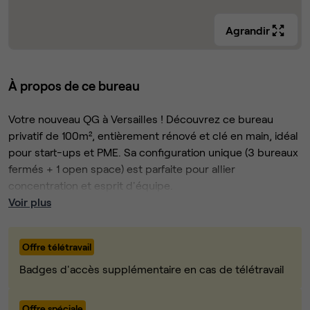
Agrandir
À propos de ce bureau
Votre nouveau QG à Versailles ! Découvrez ce bureau
privatif de 100m², entièrement rénové et clé en main, idéal
pour start-ups et PME. Sa configuration unique (3 bureaux
fermés + 1 open space) est parfaite pour allier
concentration et esprit d'équipe.
Les points forts, en bref :
Voir plus
💡 Configuration Hybride : Profitez de 3 bureaux
fermés pour le travail de fond et d'un open space
Offre télétravail
convivial pour la collaboration.
Badges d'accès supplémentaire en cas de télétravail
🤝 Salle de Réunion Incluse : En plus de vos 100m²,
accédez à une salle de réunion partagée de 15m² (8
Offre spéciale