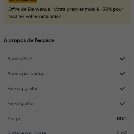
pers.) sur le palier, idéale pour vos rendez-vous
C'est plus qu'un bureau, c'est un écosystème conçu pour
clients et présentations.
Offre de Bienvenue : Votre premier mois à -50% pour
votre réussite.
🚀 100% Plug & Play : Concentrez-vous sur votre
faciliter votre installation !
Contactez-nous pour organiser une visite !
business, tout est prêt ! Wi-Fi Fibre, écrans, mobilier
design et charges incluses.
🅿️ Accès & Parking Exceptionnels : Un atout majeur !
À propos de l'espace
Accès direct A86, transports (L, U, RER C, Bus), 10
places de parking dédiées et stationnement gratuit
Accès 24/7
aux alentours.
💬 Espaces Communs en Plus : Profitez aussi de 2
box de travails pour vos appels et d'une cuisine
Accès par badge
équipée.
Parking gratuit
Parking vélo
Étage
RDC
Surface par poste
5 m²