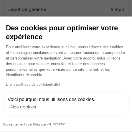
Dépôt de garantie
2 mois
Frais d'entrée HT
0 €
Des cookies pour optimiser votre
expérience
Honoraires Ubiq
0 €
Plateforme de Gestion du Consentem
Pour améliorer votre expérience sur Ubiq, nous utilisons des cookies
et technologies similaires servant à mesurer l'audience, à comprendre
et personnaliser votre navigation. Avec votre accord, nous utilisons
Services
des cookies pour stocker, consulter et traiter des données
Salle de réunion partagée
personnelles telles que votre visite sur ce site internet, et les
Axeptio consent
2 phonebox
identifiants de cookie.
Fibre
Lire la politique de confidentialité
Rangements individuels
Casier fermé
Voici pourquoi nous utilisons des cookies.
Espace détente
Nos cookies
Tables / chaises
Écran TV
Espace extérieur
Consentements certifiés par
Wifi