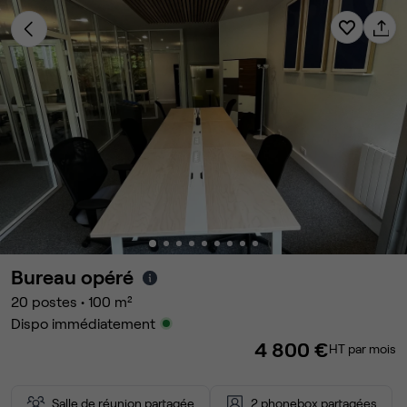
Bureau opéré
20
postes
•
100
m²
Dispo immédiatement
4 800 €
HT par mois
Salle de réunion partagée
2 phonebox partagées