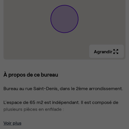
Agrandir
À propos de ce bureau
Bureau au rue Saint-Denis, dans le 2ème arrondissement.
L'espace de 65 m2 est indépendant. Il est composé de
plusieurs pièces en enfilade :
une salle de réunion / salle à manger — qui pourrait
Voir plus
être ré-aménagée comme telle -, car elle ne dispose