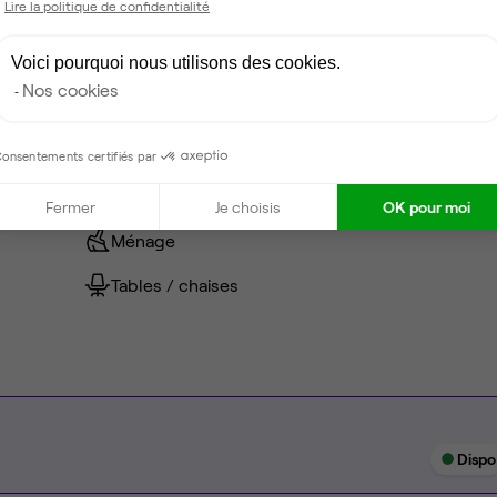
Lire la politique de confidentialité
Voici pourquoi nous utilisons des cookies.
Nos cookies
Climatisation
Espace d'attente
onsentements certifiés par
Espace détente
Fermer
Je choisis
OK pour moi
Ménage
Tables / chaises
Dispo