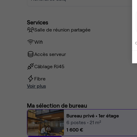
Services
Salle de réunion partagée
Wifi
C
Accès serveur
Câblage RJ45
Fibre
Voir plus
Ma sélection de bureau
Bureau privé
• 1er étage
6
postes • 21 m²
1 600 €