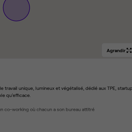
Agrandir
 travail unique, lumineux et végétalisé, dédié aux TPE, startu
le qu’efficace.
n co-working où chacun a son bureau attitré
en space, sans flex-office, pour les indépendants ou petites