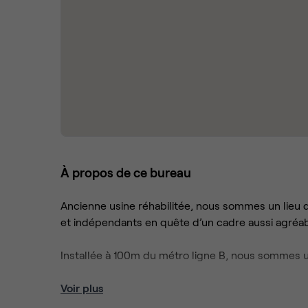
À propos de ce bureau
Ancienne usine réhabilitée, nous sommes un lieu de
et indépendants en quête d’un cadre aussi agréab
Installée à 100m du métro ligne B, nous sommes u
🧩 Deux formats possibles :
Voir plus
🔹 Poste de travail attitré : bureau fixe dans l’op