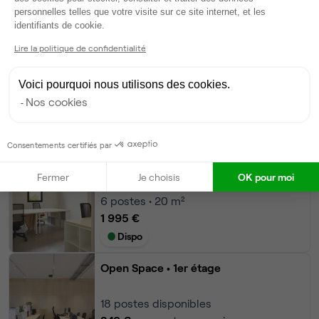
personnelles telles que votre visite sur ce site internet, et les
Modifier
Axeptio consent
identifiants de cookie.
Autres bureaux de cet espace :
Lire la politique de confidentialité
Bureau privé
• 1er étage
Voici pourquoi nous utilisons des cookies.
6
postes • 20 m²
Nos cookies
1 745 €
Dispo
Consentements certifiés par
Bureau privé
• 1er étage
Fermer
Je choisis
OK pour moi
6
postes • 20 m²
1 995 €
Dispo
Open Space
• 1er étage
18
postes disponibles