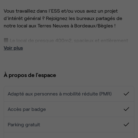
Vous travaillez dans l'ESS et/ou vous avez un projet
d'intérêt général ? Rejoignez les bureaux partagés de
notre local aux Terres Neuves à Bordeaux/Bègles !
🏢 Le local de presque 400m2, spacieux et entièrement
rénové et réaménagé fin 2023, peut accueillir jusqu'à 30
Voir plus
postes de travail au total. 6 postes en bureau fermé et de
1 à 14 places dans l'open-space sont actuellement
disponibles.
À propos de l'espace
Il dispose de tout l'équipement nécessaire pour travailler,
se réunir, accueillir des invités et partager des moments
Adapté aux personnes à mobilité réduite (PMR)
conviviaux :
Accès par badge
Une entrée, avec évier, machine à café et thé
Des bureaux fermés et un open-space isolés
Parking gratuit
phoniquement
2 salles de réunion séparées par une cloison