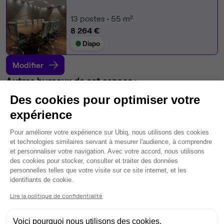
13
postes • 55 m²
8 264 €
Dispo
Modifier
Autres bureaux de cet espace :
Bureau privé
• 1er étage
Des cookies pour optimiser votre
expérience
10
postes • 44 m²
Plateforme de Gestion du Consentem
Pour améliorer votre expérience sur Ubiq, nous utilisons des cookies
6 331 €
et technologies similaires servant à mesurer l'audience, à comprendre
Dispo
et personnaliser votre navigation. Avec votre accord, nous utilisons
des cookies pour stocker, consulter et traiter des données
Bureau privé
• 1er étage
personnelles telles que votre visite sur ce site internet, et les
Axeptio consent
identifiants de cookie.
8
postes • 40 m²
Lire la politique de confidentialité
4 992 €
Dispo
Voici pourquoi nous utilisons des cookies.