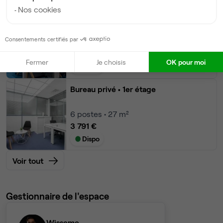
Nos cookies
Bureau privé
• 1er étage
Consentements certifiés par
7
postes • 32 m²
4 377 €
Fermer
Je choisis
OK pour moi
Dispo
Bureau privé
• 1er étage
6
postes • 27 m²
3 791 €
Dispo
Voir tout
Gestionnaire de l'espace
Wisseme