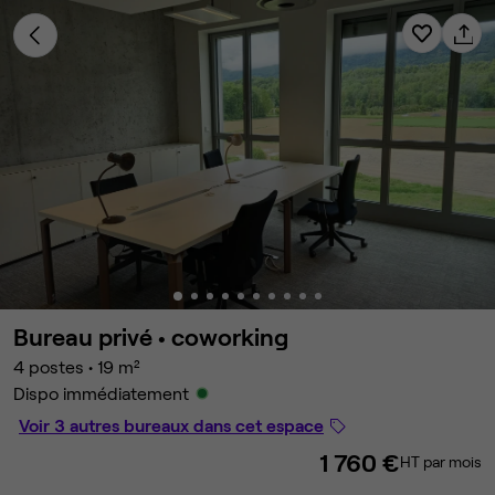
Bureau privé •
coworking
4 postes
•
19 m²
Dispo immédiatement
Voir 3 autres bureaux dans cet espace
1 760 €
HT par mois