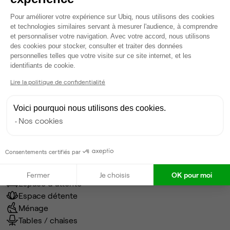
Dépôt de garantie
1 mois
Plateforme de Gestion du Consentem
Pour améliorer votre expérience sur Ubiq, nous utilisons des cookies
et technologies similaires servant à mesurer l'audience, à comprendre
Frais d'entrée HT
0 €
et personnaliser votre navigation. Avec votre accord, nous utilisons
des cookies pour stocker, consulter et traiter des données
personnelles telles que votre visite sur ce site internet, et les
Honoraires Ubiq
0 €
Axeptio consent
identifiants de cookie.
Lire la politique de confidentialité
Services
Voici pourquoi nous utilisons des cookies.
7 salles de réunion partagées
Nos cookies
Wifi
Câblage RJ45
Fibre
Consentements certifiés par
Coin cafet'
Climatisation
Fermer
Je choisis
OK pour moi
Espace d'attente
Espace détente
Ménage
Tables / chaises