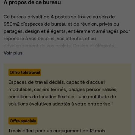
À propos de ce bureau
Ce bureau privatif de 4 postes se trouve au sein de
950m2 d’espaces de bureau et de réunion, privés ou
partagés, design et élégants, entièrement aménagés pour
répondre à vos besoins, vos attentes et au
développement de vos projets. Design et élégants,
entièrement aménagés pour travailler, recevoir ses clients,
Voir plus
échanger et permettre au mieux le développement de
L’ensemble des espaces partagés dédiés aux membres
votre entreprise.
sont gérés quotidiennement par une Workplace Manager
Offre télétravail
pour veiller au bien-être et au confort de vos
collaborateurs.
Espaces de travail dédiés, capacité d’accueil
modulable, casiers fermés, badges personnalisés,
• Accès à l’Espace 7/7J et 24/24h
conditions de location flexibles : une multitude de
• Le mobilier de bureau : bureaux, chaises, armoires
solutions évolutives adaptés à votre entreprise !
• Mise à disposition de badges d'accès et de clés de
ce bureau de 4 postes
Offre spéciale
• Accès aux espaces communs (cafétérias, Rooftop,
1 mois offert pour un engagement de 12 mois
salle de repos...)