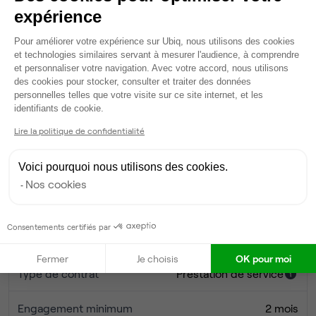
- Accès 24/7 par badge
expérience
Plateforme de Gestion du Consentem
Accès 24/7
- Alarme
Pour améliorer votre expérience sur Ubiq, nous utilisons des cookies
et technologies similaires servant à mesurer l'audience, à comprendre
et personnaliser votre navigation. Avec votre accord, nous utilisons
Accès par badge
- bureaux climatisés,
des cookies pour stocker, consulter et traiter des données
personnelles telles que votre visite sur ce site internet, et les
Axeptio consent
Ascenseur
Charges comprises : électricité, chauffage, charges de
identifiants de cookie.
copropriété, taxe foncière.
Lire la politique de confidentialité
Étage
RDC
N'hésitez pas à nous contacter.
Voici pourquoi nous utilisons des cookies.
Surface par poste
12 m²
Nos cookies
Ce bureau peut accueillir 2 postes de travail. Nous
sommes à votre écoute pour adapter la configuration du
bureau à vos besoins afin de vous proposer une prestation
Consentements certifiés par
Contrat et conditions
personnalisée sur devis.
Fermer
Je choisis
OK pour moi
Type de contrat
Prestation de service
Engagement minimum
2 mois