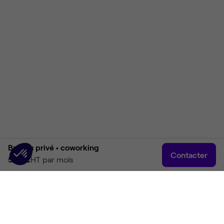
Bureau privé •
coworking
Contacter
550 €
HT par mois
Accueil
Rechercher
Connexion
Plus