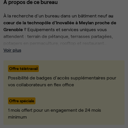
À propos de ce bureau
À la recherche d'un bureau dans un bâtiment neuf a
u
cœur de la technopôle d'Inovallée à Meylan proche de
Grenoble
? Equipements et services uniques vous
attendent : terrain de pétanque, terrasses partagées,
potagers en permaculture, rooftop et restaurant
(ouverture 2026).
Voir plus
Les locaux sont situés au sein d'un espace de coworking
et disposent de tous les services associés : un hall
Offre télétravail
d'entrée accueillant avec un service de réception, des
zones de convivialité, des phoneboxes, des cuisines
Possibilité de badges d'accès supplémentaires pour
équipées et un espace lounge. De plus, un calendrier
vos collaborateurs en flex office
d'activités, animations et événements viennent dynamiser
la vie en entreprise. Pour vos réunions et évènements,
Le bureau privatif de
75 m²
est accessible 7j/7 et 24h/24,
Offre spéciale
l'espace dispose de salles modulables de 10 à 100
avec domiciliation postale inclue. Vous pourrez également
1 mois offert pour un engagement de 24 mois
participants.
profiter d'un balcon privatif offrant une vue imprenable
minimum
sur les montagnes de Belledonne. Le loyer est de 1951
HT/mois, pour un engagement de 12 mois avec plusieurs