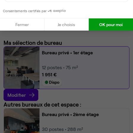
Ménage
Scanner
Consentements certifiés par
Rangements individuels
Voir plus
Fermer
Je choisis
OK pour moi
Ma sélection de bureau
Bureau privé
• 1er étage
12
postes • 75 m²
1 951 €
Dispo
Modifier
Autres bureaux de cet espace :
Bureau privé
• 2ème étage
30
postes • 288 m²