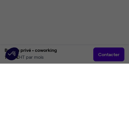
Bureau privé •
coworking
Contacter
1 951 €
HT par mois
Accueil
Rechercher
Connexion
Plus