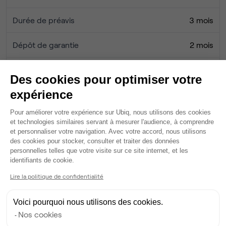
Durée de préavis
3 mois
Dépôt de garantie
2 mois
Frais d'entrée HT
0 €
Des cookies pour optimiser votre
expérience
Honoraires Ubiq
0 €
Plateforme de Gestion du Consentem
Pour améliorer votre expérience sur Ubiq, nous utilisons des cookies
et technologies similaires servant à mesurer l'audience, à comprendre
Services
et personnaliser votre navigation. Avec votre accord, nous utilisons
des cookies pour stocker, consulter et traiter des données
6 salles de réunion partagées
personnelles telles que votre visite sur ce site internet, et les
Axeptio consent
Wifi
identifiants de cookie.
Fibre
Lire la politique de confidentialité
Coin cafet'
Climatisation
Voici pourquoi nous utilisons des cookies.
Espace d'attente
Nos cookies
Espace détente