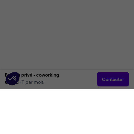
Bureau privé •
coworking
Contacter
680 €
HT par mois
Accueil
Rechercher
Connexion
Plus