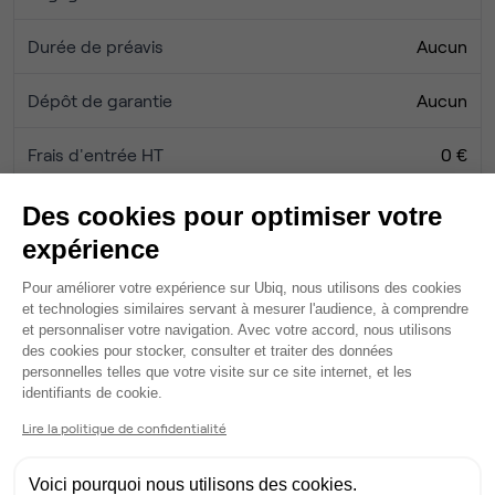
Durée de préavis
Aucun
Dépôt de garantie
Aucun
Frais d'entrée HT
0 €
Honoraires Ubiq
0 €
Des cookies pour optimiser votre
expérience
Plateforme de Gestion du Consentem
Pour améliorer votre expérience sur Ubiq, nous utilisons des cookies
Services
et technologies similaires servant à mesurer l'audience, à comprendre
Fibre
et personnaliser votre navigation. Avec votre accord, nous utilisons
Ménage
des cookies pour stocker, consulter et traiter des données
Rangements individuels
personnelles telles que votre visite sur ce site internet, et les
Axeptio consent
identifiants de cookie.
Casier fermé
Espace détente
Lire la politique de confidentialité
Scanner
Tables / chaises
Voici pourquoi nous utilisons des cookies.