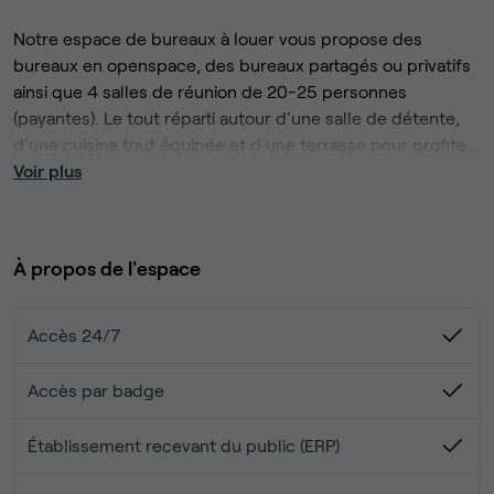
Notre espace de bureaux à louer vous propose des
bureaux en openspace, des bureaux partagés ou privatifs
ainsi que 4 salles de réunion de 20-25 personnes
(payantes). Le tout réparti autour d'une salle de détente,
d'une cuisine tout équipée et d'une terrasse pour profiter
du soleil aux beaux jours. Les locations (de 1h à 1 mois)
Voir plus
s'entendent tout inclus, sans surprise!
À propos de l'espace
Accès 24/7
Accès par badge
Établissement recevant du public (ERP)