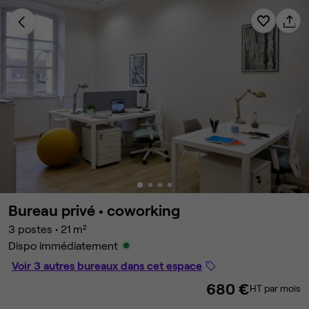
Bureau privé •
coworking
3 postes
•
21 m²
Dispo immédiatement
Voir 3 autres bureaux dans cet espace
680 €
HT par mois