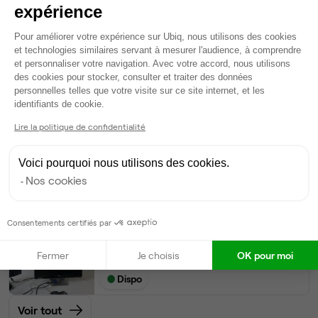
Bureau privé
• 3ème étage
expérience
Plateforme de Gestion du Consentem
Pour améliorer votre expérience sur Ubiq, nous utilisons des cookies
8
postes • 50 m²
et technologies similaires servant à mesurer l'audience, à comprendre
1 300 €
et personnaliser votre navigation. Avec votre accord, nous utilisons
Dispo
des cookies pour stocker, consulter et traiter des données
personnelles telles que votre visite sur ce site internet, et les
Axeptio consent
identifiants de cookie.
Bureau privé
• 3ème étage
Lire la politique de confidentialité
3
postes • 22 m²
700 €
Voici pourquoi nous utilisons des cookies.
Dispo
Nos cookies
Bureau privé
• 3ème étage
Consentements certifiés par
2
postes • 15 m²
Fermer
Je choisis
OK pour moi
500 €
Dispo
Voir tout