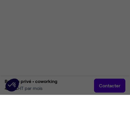
Bureau privé •
coworking
Contacter
460 €
HT par mois