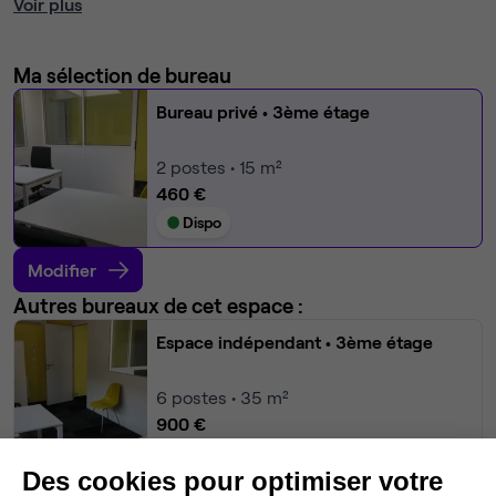
Voir plus
Ma sélection de bureau
Bureau privé
• 3ème étage
2
postes • 15 m²
460 €
Dispo
Modifier
Autres bureaux de cet espace :
Espace indépendant
• 3ème étage
6
postes • 35 m²
900 €
Dispo
Des cookies pour optimiser votre