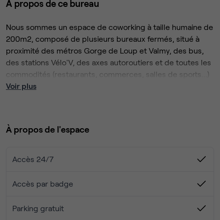
À propos de ce bureau
Nous sommes un espace de coworking à taille humaine de
200m2, composé de plusieurs bureaux fermés, situé à
proximité des métros Gorge de Loup et Valmy, des bus,
des stations Vélo'V, des axes autoroutiers et de toutes les
commodités (restaurants, commerces, salles de sports...)
Voir plus
Nous proposons
un bureau fermé, désign et lumineux,
pour 2 postes de travail
.
À propos de l'espace
Notre offre comprend
:
- 2 bureaux et 2 fauteuils de bureaux
Accès 24/7
- 1 armoire
- fibre optique haut débit (Orange)
Accès par badge
- pack photocopie
- photocopieur/scan professionnel + machine reliure
Parking gratuit
- salle de réunion partagée