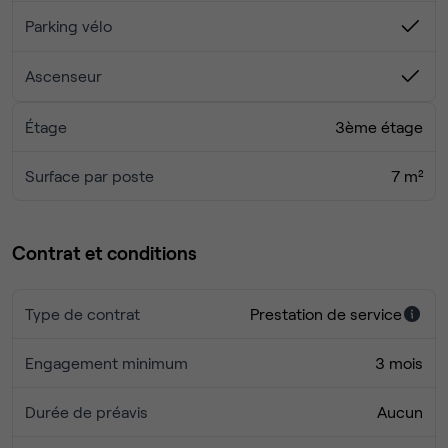
- cuisine
Parking vélo
- terrasse
- accès 24/7 par badge + clé privative
Ascenseur
- emplacement extérieur pour vélo
- parking partagé pour voiture
Étage
3ème étage
- possibilité de parking privatif
- chauffage, climatisation, nettoyage
Surface par poste
7 m²
Ce bureau peut accueillir 3 postes de travail
Contrat et conditions
Type de contrat
Prestation de service
Engagement minimum
3 mois
Durée de préavis
Aucun