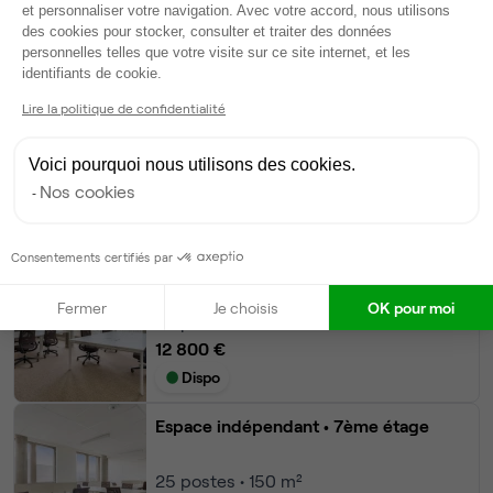
et personnaliser votre navigation. Avec votre accord, nous utilisons
des cookies pour stocker, consulter et traiter des données
Modifier
personnelles telles que votre visite sur ce site internet, et les
Axeptio consent
Autres bureaux de cet espace :
identifiants de cookie.
Espace indépendant
• 7ème étage
Lire la politique de confidentialité
84
postes • 800 m²
Voici pourquoi nous utilisons des cookies.
33 500 €
Nos cookies
Dispo
Consentements certifiés par
Espace indépendant
• 7ème étage
Fermer
Je choisis
OK pour moi
32
postes • 200 m²
12 800 €
Dispo
Espace indépendant
• 7ème étage
25
postes • 150 m²