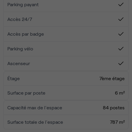
équipés, adaptés à vos besoins.
Parking payant
collaboratif et épanouissante.
Une communauté dynamique : Rejoignez une
Rejoignez nous dès aujourd’hui et découvrez le coworking
communauté de professionnels partageant les
Accès 24/7
sous son meilleur jour !
mêmes valeurs, idéale pour élargir votre réseau et
créer des synergies.
Accès par badge
Parking vélo
Ascenseur
Étage
7ème étage
Surface par poste
6 m²
Capacité max de l'espace
84 postes
Surface totale de l'espace
787 m²