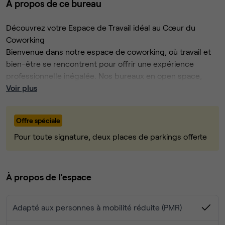
À propos de ce bureau
Découvrez votre Espace de Travail idéal au Cœur du
Coworking
Bienvenue dans notre espace de coworking, où travail et
bien-être se rencontrent pour offrir une expérience
professionnelle inégalée. Nos bureaux en open space,
spacieux et baignés de lumière naturelle, créent une
Voir plus
ambiance inspirante propice à la créativité et à la
productivité.
Vos avantages inclus :
Offre spéciale
Espaces de travail lumineux et ergonomiques :
Pour toute signature, deux places de parkings offerte
Profitez de bureaux modernes conçus pour favoriser
votre concentration et votre confort.
Un espace détente convivial : Faites une pause bien
À propos de l'espace
méritée avec du café et du thé à volonté, dans un
cadre chaleureux qui invite à la relaxation.
Que vous soyez entrepreneur, freelance ou télétravailleur,
Des salles de réunion équipées : Réunissez vos
Adapté aux personnes à mobilité réduite (PMR)
notre espace de coworking est conçu pour vous offrir plus
équipes dans des espaces fonctionnels et tout
qu’un bureau : une véritable expérience de travail