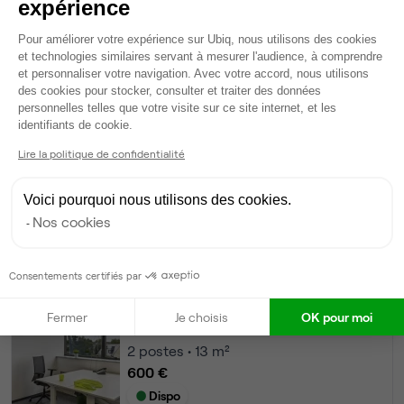
expérience
Tables / chaises
Voir plus
Plateforme de Gestion du Consentem
Pour améliorer votre expérience sur Ubiq, nous utilisons des cookies
et technologies similaires servant à mesurer l'audience, à comprendre
et personnaliser votre navigation. Avec votre accord, nous utilisons
Ma sélection de bureau
des cookies pour stocker, consulter et traiter des données
personnelles telles que votre visite sur ce site internet, et les
Bureau privé
• 1er étage
Axeptio consent
identifiants de cookie.
Lire la politique de confidentialité
3
postes • 13 m²
900 €
Voici pourquoi nous utilisons des cookies.
Dispo
Nos cookies
Modifier
Autres bureaux de cet espace :
Consentements certifiés par
Bureau privé
• 1er étage
Fermer
Je choisis
OK pour moi
2
postes • 13 m²
600 €
Dispo