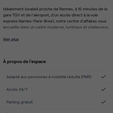
Idéalement localisé proche de Rennes, à 15 minutes de la
gare TGV et de l'aéroport, d’un accès direct à la voie
express Nantes-Paris-Brest, notre centre d'affaires vous
accueille dans un cadre moderne, lumineux et chaleureux.
Le bureau est équipé avec du matériel de qualité et
Voir plus
modulable selon vos souhaits.
Une offre de restauration variée est disponible à proximité.
À propos de l'espace
Grand parking gratuit
Adapté aux personnes à mobilité réduite (PMR)
Accès 24/7
Parking gratuit