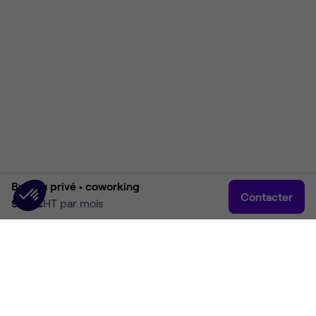
Bureau privé •
coworking
Contacter
900 €
HT par mois
Accueil
Rechercher
Connexion
Plus