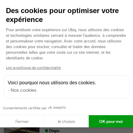
Imprimante
Des cookies pour optimiser votre
Voir plus
expérience
Plateforme de Gestion du Consentem
Ma sélection de bureau
Pour améliorer votre expérience sur Ubiq, nous utilisons des cookies
et technologies similaires servant à mesurer l'audience, à comprendre
Open Space
• 1er étage
et personnaliser votre navigation. Avec votre accord, nous utilisons
des cookies pour stocker, consulter et traiter des données
personnelles telles que votre visite sur ce site internet, et les
32
postes disponibles
Axeptio consent
identifiants de cookie.
350 €
par poste par mois
Lire la politique de confidentialité
Dispo
Modifier
Voici pourquoi nous utilisons des cookies.
Nos cookies
Autres bureaux de cet espace :
Bureau privé
• 1er étage
Consentements certifiés par
8
postes • 27 m²
Fermer
Je choisis
OK pour moi
2 800 €
Dispo