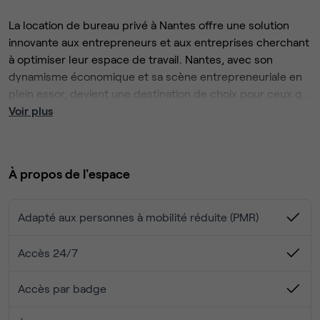
La location de bureau privé à Nantes offre une solution
innovante aux entrepreneurs et aux entreprises cherchant
à optimiser leur espace de travail. Nantes, avec son
dynamisme économique et sa scène entrepreneuriale en
plein essor, devient une destination de choix pour ceux qui
cherchent des bureaux privés bien équipés et
Voir plus
fonctionnels.
Localisation stratégique
Notre coworking est situé au centre de Nantes, à
proximité des principales entreprises, universités et
À propos de l'espace
centres d'affaires. Vous serez au cœur de l'activité,
facilitant ainsi vos déplacements et vos rencontres
professionnelles.
Adapté aux personnes à mobilité réduite (PMR)
Flexibilité totale
Accès 24/7
Réservez votre coworking selon la durée de votre
convenance (6, 12 ou 18 mois). Pas de contraintes, pas
Accès par badge
d'engagement a long terme. Profitez de la flexibilité dont
vous avez besoin pour optimiser votre journée de travail.