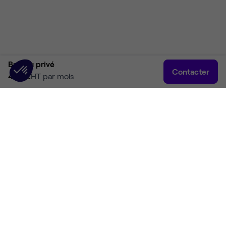
Bureau privé
Contacter
450 €
HT par mois
Accueil
Rechercher
Connexion
Plus