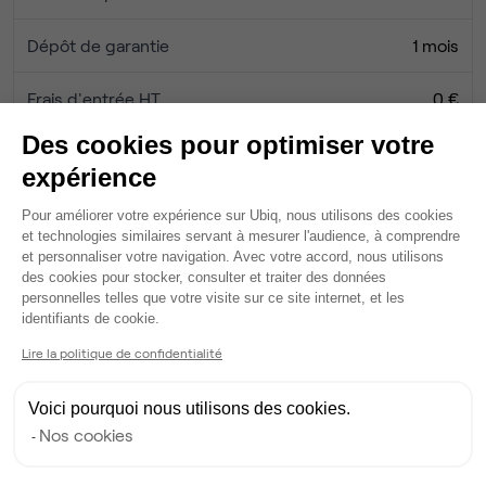
Dépôt de garantie
1 mois
Frais d'entrée HT
0 €
Des cookies pour optimiser votre
Honoraires Ubiq
0 €
expérience
Plateforme de Gestion du Consentem
Pour améliorer votre expérience sur Ubiq, nous utilisons des cookies
Services
et technologies similaires servant à mesurer l'audience, à comprendre
et personnaliser votre navigation. Avec votre accord, nous utilisons
Fibre
des cookies pour stocker, consulter et traiter des données
Domiciliation
personnelles telles que votre visite sur ce site internet, et les
Axeptio consent
Ménage
identifiants de cookie.
Rangements individuels
Lire la politique de confidentialité
Espace détente
Espace d'attente
Voici pourquoi nous utilisons des cookies.
Espace extérieur
Nos cookies
Câblage RJ45
Wifi