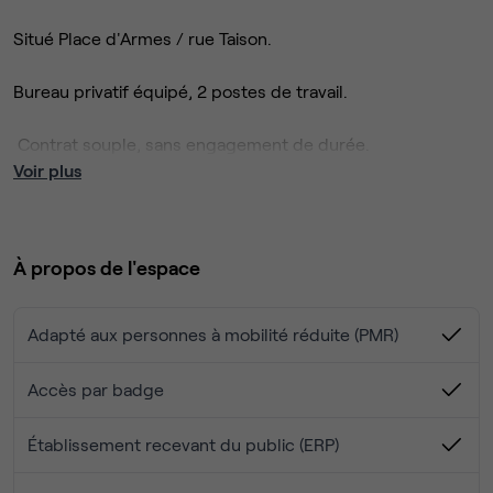
Situé Place d'Armes / rue Taison.
Bureau privatif équipé, 2 postes de travail.
Contrat souple, sans engagement de durée.
Voir plus
Prix : 450 € HT / mois
Services inclus :
À propos de l'espace
- Mobilier de bureau
- Entretien et nettoyage des espaces communs et
privatifs
Adapté aux personnes à mobilité réduite (PMR)
- Electricité
- Chauffage
Accès par badge
- Internet fibre optique Wi-Fi et RJ45
Établissement recevant du public (ERP)
Situé en hyper centre, à proximité directe :
- Hotel de Ville et Cité Administrative