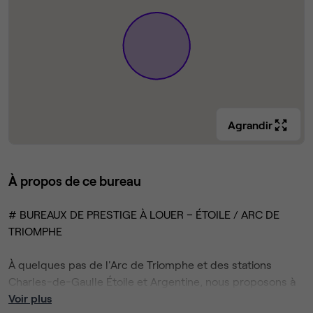
Agrandir
À propos de ce bureau
# BUREAUX DE PRESTIGE À LOUER – ÉTOILE / ARC DE
TRIOMPHE
À quelques pas de l'Arc de Triomphe et des stations
Charles-de-Gaulle Étoile et Argentine, nous proposons à
la location un espace de bureaux privatifs d'environ 56 m²
Voir plus