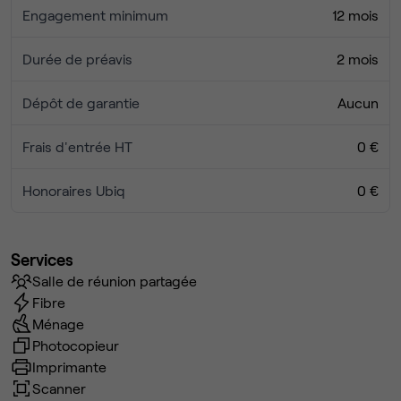
- Assurance
Engagement minimum
12 mois
- Wi-Fi haut débit
- Accueil téléphonique
Durée de préavis
2 mois
- Réception et gestion du courrier
- Fontaine à eau
Dépôt de garantie
Aucun
- Machine à café et capsules
- Photocopieuse noir et blanc
Frais d'entrée HT
0 €
- cave pour l'archivage
-Salle de réunion de prestige( partagé selon agenda)
Honoraires Ubiq
0 €
Activités recherchées
Services
Salle de réunion partagée
Cabinets d'avocats, experts-comptables, consultants,
Fibre
conseillers en gestion de patrimoine, courtiers, cabinets
Ménage
de recrutement, sociétés de conseil, family offices,
Photocopieur
entreprises de services B2B, professions libérales
Imprimante
Scanner