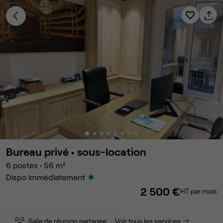
Bureau privé •
sous-location
6
postes
•
56
m²
Dispo immédiatement
2 500 €
HT par mois
Salle de réunion partagée
Voir tous les services