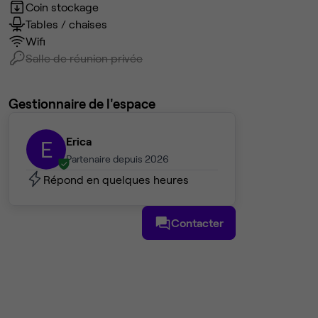
Coin stockage
Disponible à compter du 1er juillet.
Tables / chaises
Wifi
Loyer : 2 500 € HT par mois
Salle de réunion privée
Information complémentaire ou pour organiser une visite,
merci de nous contacter.
Gestionnaire de l'espace
Erica
E
Partenaire depuis 2026
Répond en quelques heures
Contacter